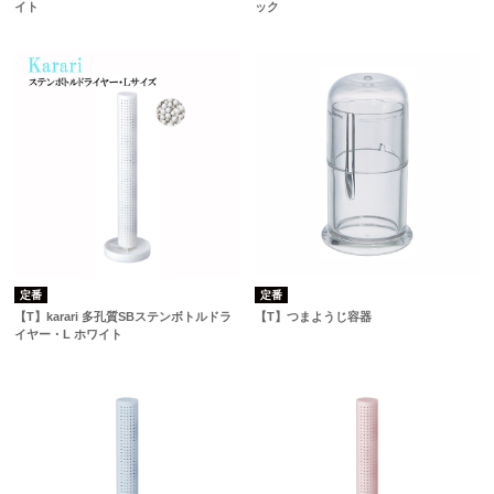
イト
ック
定番
定番
【T】karari 多孔質SBステンボトルドラ
【T】つまようじ容器
イヤー・L ホワイト