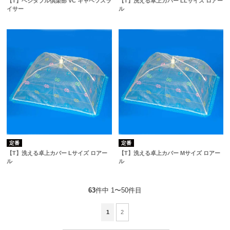
【T】ベジタブル倶楽部 VC キャベツスラ
【T】洗える卓上カバー LLサイズ ロアー
イサー
ル
定番
定番
【T】洗える卓上カバー Lサイズ ロアー
【T】洗える卓上カバー Mサイズ ロアー
ル
ル
63
件中 1〜50件目
1
2