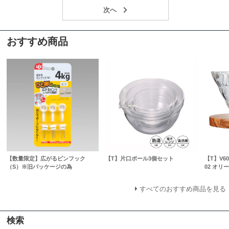
おすすめ商品
【数量限定】広がるピンフック
【T】片口ボール3個セット
【T】V
（S）※旧パッケージの為
02 オリ
すべてのおすすめ商品を見る
検索