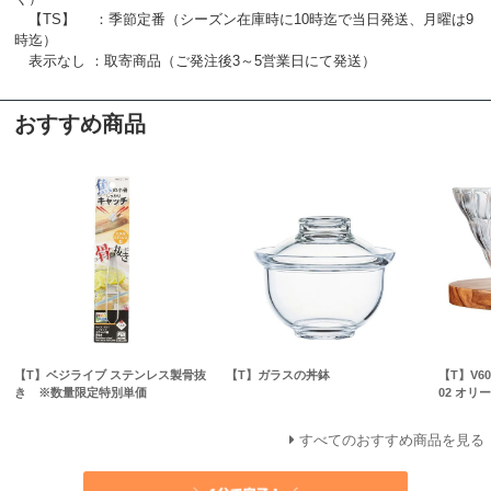
【TS】 ：季節定番（シーズン在庫時に10時迄で当日発送、月曜は9
時迄）
表示なし ：取寄商品（ご発注後3～5営業日にて発送）
おすすめ商品
【T】ベジライブ ステンレス製骨抜
【T】ガラスの丼鉢
【T】V
き ※数量限定特別単価
02 オリ
すべてのおすすめ商品を見る