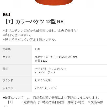
定番
【T】カラーバケツ 12型 RE
○ポリエチレン製だから耐候性に優れ、丈夫で長持ち！
○広口で使いやすい。
○軽くてサビにくいアルミ製ハンドル。
生産地
日本
サイズ
商品サイズ（約）：Φ325×H247mm
容量：12L
素材
本体：PE（ポリエチレン）
ハンドル：アルミ
ブランド
ヒマラヤ化学
カテゴリー
バケツ ポリバケツ
■納期について … 商品名の頭の表記により下記のようになります。
【T】 ：定番商品（10時迄で当日発送、月曜は9時迄 ※欠品時除
く）