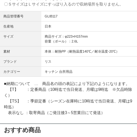
〇ＳサイズはＬサイズにすっぽり入るので収納場所を取りません。
商品管理番号
GLIB117
生産地
日本
サイズ
商品サイズ：φ223×H157mm
容量（ボール）：2.6L
素材
本体：耐熱PP（耐熱温度140℃／耐冷温度-20℃）
ブランド
リス
カテゴリー
キッチン 台所用品
■納期について … 商品名の頭の表記により下記のようになります。
【T】 ：定番商品（10時迄で当日発送、月曜は9時迄 ※欠品時除
く）
【TS】 ：季節定番（シーズン在庫時に10時迄で当日発送、月曜は9
時迄）
表示なし ：取寄商品（ご発注後3～5営業日にて発送）
おすすめ商品