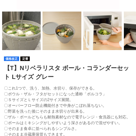
価格改正
定番
【T】Nリベラリスタ ボール・コランダーセッ
ト Lサイズ グレー
〇これ1つで、洗う、加熱、水切り、保存ができる。
〇ボウル・ザル・フタがセットになった通称「ボルコラ」
〇ＳサイズとＬサイズの2サイズ展開。
〇オーバーフロー防止機能付きで中身がこぼれ落ちない。
〇野菜を洗った後にそのまま水切りが出来る。
〇ザル・ボールどちらも耐熱素材なので電子レンジ・食洗器にも対応。
〇ボールはミキシングがしやすいよう深さがあるので混ぜやすい。
〇そのまま食卓に並べられるシンプルさ。
〇そのまま冷蔵庫保管もできます。