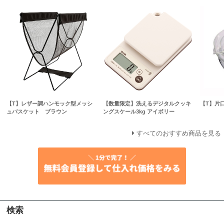
【T】レザー調ハンモック型メッシ
【数量限定】洗えるデジタルクッキ
【T】片
ュバスケット ブラウン
ングスケール3kg アイボリー
すべてのおすすめ商品を見る
検索