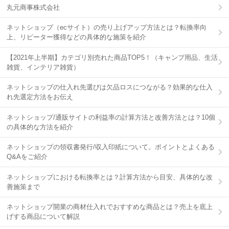
丸元商事株式会社
ネットショップ（ecサイト）の売り上げアップ方法とは？転換率向
上、リピーター獲得などの具体的な施策を紹介
【2021年上半期】カテゴリ別売れた商品TOP5！（キャンプ用品、生活
雑貨、インテリア雑貨）
ネットショップの仕入れ先選びは欠品ロスにつながる？効果的な仕入
れ先選定方法をお伝え
ネットショップ/通販サイトの利益率の計算方法と改善方法とは？10個
の具体的な方法を紹介
ネットショップの領収書発行/収入印紙について。ポイントとよくある
Q&Aをご紹介
ネットショップにおける転換率とは？計算方法から目安、具体的な改
善施策まで
ネットショップ開業の商材仕入れでおすすめな商品とは？売上を底上
げする商品について解説