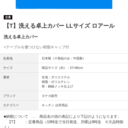
定番
【T】洗える卓上カバー LLサイズ ロアール
洗える卓上カバー
○テーブルを傷つけない樹脂キャップ付
生産地
日本製（※骨組のみ：中国製）
サイズ
商品サイズ（約）：57×86cm
素材
生地：ポリエステル
樹脂：ポリエチレン
骨：銅線メッキ仕上げ
ブランド
タナカ販売
カテゴリー
キッチン 台所用品
■納期について … 商品名の頭の表記により下記のようになります。
【T】 ：定番商品（10時迄で当日発送、月曜は9時迄 ※欠品時除
く）