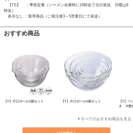
【TS】 ：季節定番（シーズン在庫時に10時迄で当日発送、月曜は9
時迄）
表示なし ：取寄商品（ご発注後3～5営業日にて発送）
おすすめ商品
【T】片口ボール3個セット
【T】片口ボール4個セット
【T】ベ
き ※数
すべてのおすすめ商品を見る