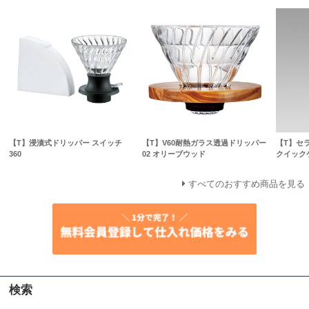
【T】浸漬式ドリッパー スイッチ
【T】V60耐熱ガラス透過ドリッパー
【T】セ
360
02 オリーブウッド
クイック
すべてのおすすめ商品を見る
検索