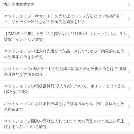
丸元商事株式会社
ネットショップ（ecサイト）の売り上げアップ方法とは？転換率向
上、リピーター獲得などの具体的な施策を紹介
【2021年上半期】カテゴリ別売れた商品TOP5！（キャンプ用品、生活
雑貨、インテリア雑貨）
ネットショップの仕入れ先選びは欠品ロスにつながる？効果的な仕入
れ先選定方法をお伝え
ネットショップ/通販サイトの利益率の計算方法と改善方法とは？10個
の具体的な方法を紹介
ネットショップの領収書発行/収入印紙について。ポイントとよくある
Q&Aをご紹介
ネットショップにおける転換率とは？計算方法から目安、具体的な改
善施策まで
ネットショップ開業の商材仕入れでおすすめな商品とは？売上を底上
げする商品について解説