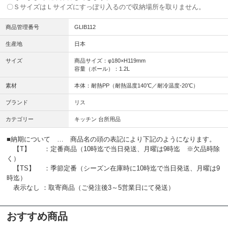
〇ＳサイズはＬサイズにすっぽり入るので収納場所を取りません。
商品管理番号
GLIB112
生産地
日本
サイズ
商品サイズ：φ180×H119mm
容量（ボール）：1.2L
素材
本体：耐熱PP（耐熱温度140℃／耐冷温度-20℃）
ブランド
リス
カテゴリー
キッチン 台所用品
■納期について … 商品名の頭の表記により下記のようになります。
【T】 ：定番商品（10時迄で当日発送、月曜は9時迄 ※欠品時除
く）
【TS】 ：季節定番（シーズン在庫時に10時迄で当日発送、月曜は9
時迄）
表示なし ：取寄商品（ご発注後3～5営業日にて発送）
おすすめ商品