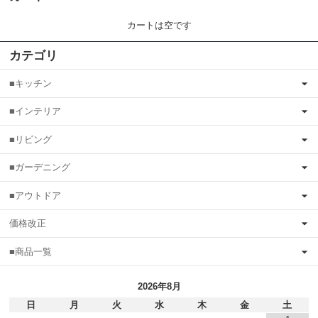
カートは空です
カテゴリ
■キッチン
■インテリア
■リビング
■ガーデニング
■アウトドア
価格改正
■商品一覧
2026年8月
日
月
火
水
木
金
土