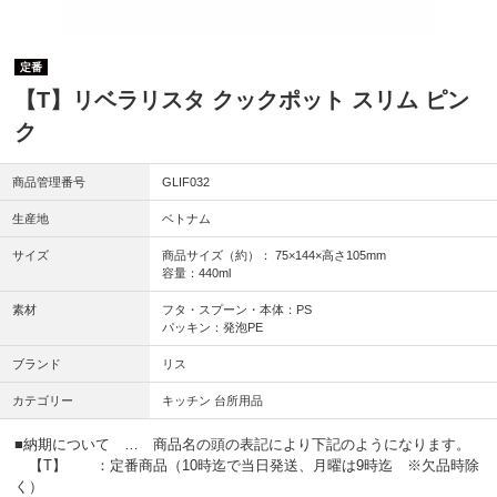
定番
【T】リベラリスタ クックポット スリム ピン
ク
商品管理番号
GLIF032
生産地
ベトナム
サイズ
商品サイズ（約）： 75×144×高さ105mm
容量：440ml
素材
フタ・スプーン・本体：PS
パッキン：発泡PE
ブランド
リス
カテゴリー
キッチン 台所用品
■納期について … 商品名の頭の表記により下記のようになります。
【T】 ：定番商品（10時迄で当日発送、月曜は9時迄 ※欠品時除
く）