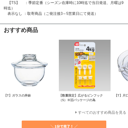
【TS】 ：季節定番（シーズン在庫時に10時迄で当日発送、月曜は9
時迄）
表示なし ：取寄商品（ご発注後3～5営業日にて発送）
おすすめ商品
【T】ガラスの丼鉢
【数量限定】広がるピンフック
【T】片
（S）※旧パッケージの為
すべてのおすすめ商品を見る