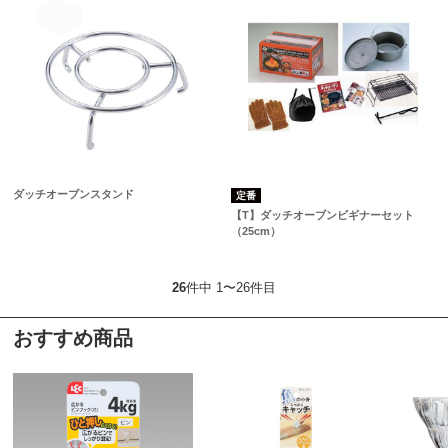
ダッチオーブンスタンド
定番
【T】ダッチオーブンビギナーセット
（25cm）
26
件中 1〜26件目
おすすめ商品