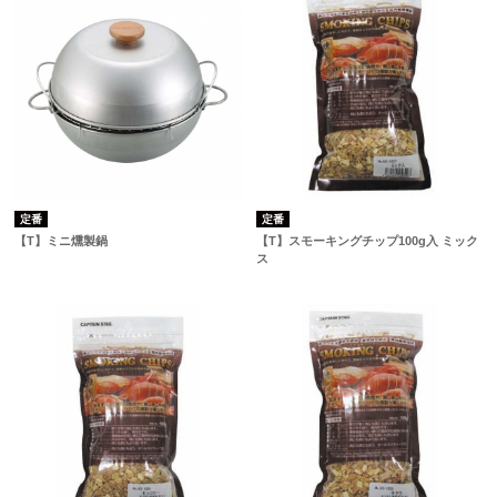
定番
定番
【T】ミニ燻製鍋
【T】スモーキングチップ100g入 ミック
ス