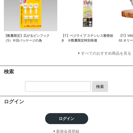
【数量限定】広がるピンフック
【T】ベジライブ ステンレス製骨抜
【T】V
（S）※旧パッケージの為
き ※数量限定特別単価
02 オリ
すべてのおすすめ商品を見る
検索
検索
ログイン
ログイン
新規会員登録