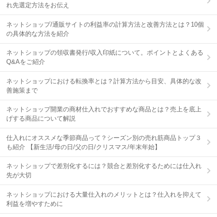
れ先選定方法をお伝え
ネットショップ/通販サイトの利益率の計算方法と改善方法とは？10個
の具体的な方法を紹介
ネットショップの領収書発行/収入印紙について。ポイントとよくある
Q&Aをご紹介
ネットショップにおける転換率とは？計算方法から目安、具体的な改
善施策まで
ネットショップ開業の商材仕入れでおすすめな商品とは？売上を底上
げする商品について解説
仕入れにオススメな季節商品って？シーズン別の売れ筋商品トップ３
も紹介 【新生活/母の日/父の日/クリスマス/年末年始】
ネットショップで差別化するには？競合と差別化するためには仕入れ
先が大切
ネットショップにおける大量仕入れのメリットとは？仕入れを抑えて
利益を増やすために