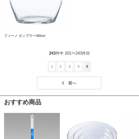
フィーノ タンブラー385ml
243
件中 201〜243件目
1
2
3
4
5
おすすめ商品