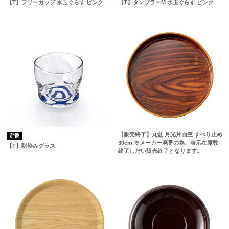
【T】フリーカップ 水玉ぐらす ピンク
【T】タンブラーM 水玉ぐらす ピンク
【販売終了】丸盆 月光片面杢 すべり止め
定番
30cm ※メーカー廃番の為、表示在庫数
【T】馴染みグラス
終了しだい販売終了となります。