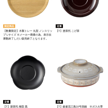
定番
【数量限定】木製トレー 丸型 ノンスリッ
【T】塗茶托 こげ茶
プ Lサイズ ※メーカー廃番の為、表示在
庫数終了しだい販売終了となります。
定番
定番
【T】塗茶托 梅型 黒
【T】銀峯花三島10号深鍋 ※ガス火専