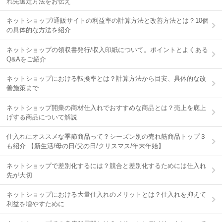
れ先選定方法をお伝え
ネットショップ/通販サイトの利益率の計算方法と改善方法とは？10個
の具体的な方法を紹介
ネットショップの領収書発行/収入印紙について。ポイントとよくある
Q&Aをご紹介
ネットショップにおける転換率とは？計算方法から目安、具体的な改
善施策まで
ネットショップ開業の商材仕入れでおすすめな商品とは？売上を底上
げする商品について解説
仕入れにオススメな季節商品って？シーズン別の売れ筋商品トップ３
も紹介 【新生活/母の日/父の日/クリスマス/年末年始】
ネットショップで差別化するには？競合と差別化するためには仕入れ
先が大切
ネットショップにおける大量仕入れのメリットとは？仕入れを抑えて
利益を増やすために