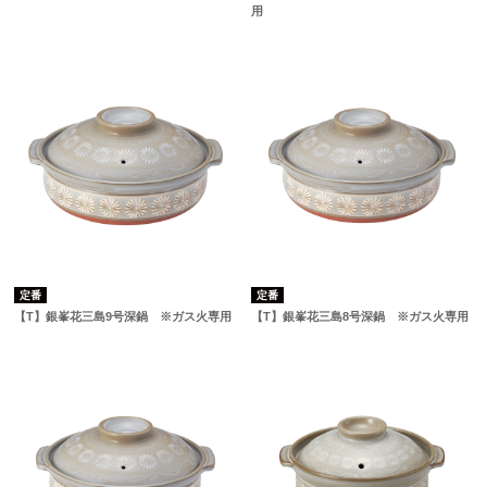
用
定番
定番
【T】銀峯花三島9号深鍋 ※ガス火専用
【T】銀峯花三島8号深鍋 ※ガス火専用