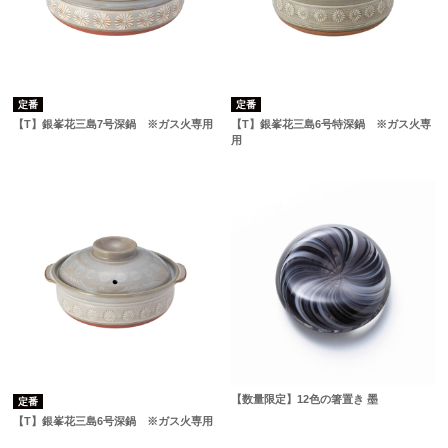
定番
定番
【T】銀峯花三島7号深鍋 ※ガス火専用
【T】銀峯花三島6号特深鍋 ※ガス火専
用
【数量限定】12色の箸置き 墨
定番
【T】銀峯花三島6号深鍋 ※ガス火専用