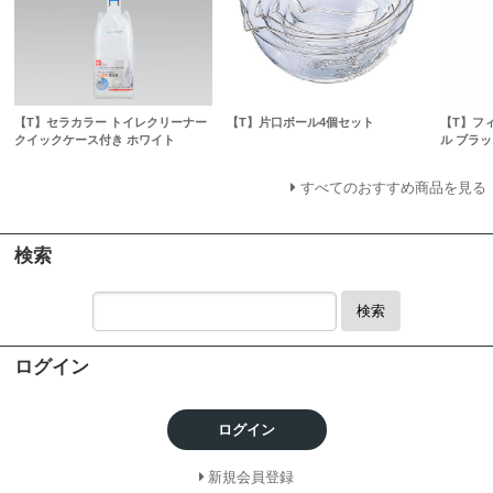
【T】セラカラー トイレクリーナー
【T】片口ボール4個セット
【T】フ
クイックケース付き ホワイト
ル ブラッ
すべてのおすすめ商品を見る
検索
検索
ログイン
ログイン
新規会員登録