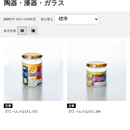
陶器・漆器・ガラス
243
件中 201〜243件目
並び替え
表示切替
定番
定番
【T】べんりなびん 372
【T】べんりなびん 256