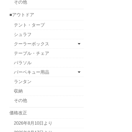
その他
■アウトドア
テント・タープ
シュラフ
クーラーボックス
テーブル・チェア
パラソル
バーベキュー用品
ランタン
収納
その他
価格改正
2026年8月10日より