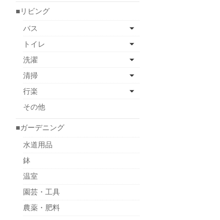
■リビング
バス
トイレ
洗濯
清掃
行楽
その他
■ガーデニング
水道用品
鉢
温室
園芸・工具
農薬・肥料