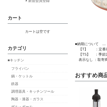
新規会員登録
カート
カートは空です
■納期について …
カテゴリ
【T】 ：定番商
【TS】 ：季節定
表示なし ：取寄商
■キッチン
フライパン
おすすめ商
鍋・ケットル
鉄器
調理器具・キッチンツール
陶器・漆器・ガラス
ザル・ボール