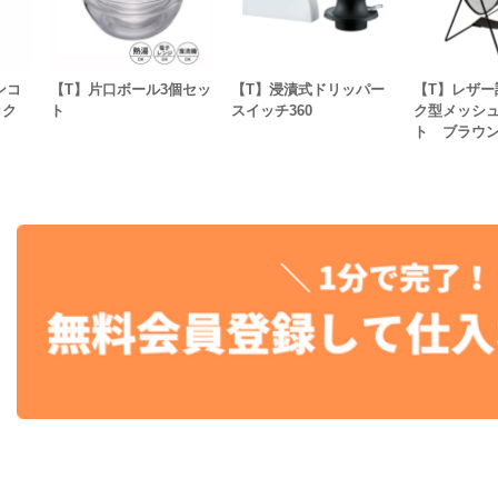
ンコ
【T】片口ボール3個セッ
【T】浸漬式ドリッパー
【T】レザー
ック
ト
スイッチ360
ク型メッシ
ト ブラウ