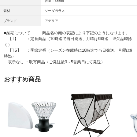
容量：335ml
素材
ソーダガラス
ブランド
アデリア
■納期について … 商品名の頭の表記により下記のようになります。
【T】 ：定番商品（10時迄で当日発送、月曜は9時迄 ※欠品時除
く）
【TS】 ：季節定番（シーズン在庫時に10時迄で当日発送、月曜は9
時迄）
表示なし ：取寄商品（ご発注後3～5営業日にて発送）
おすすめ商品