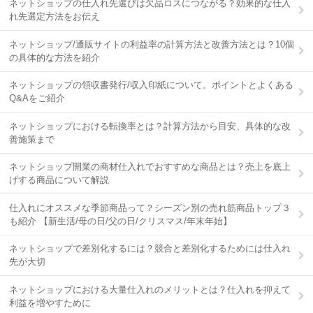
ネットショップの仕入れ先選びは欠品ロスにつながる？効果的な仕入
れ先選定方法をお伝え
ネットショップ/通販サイトの利益率の計算方法と改善方法とは？10個
の具体的な方法を紹介
ネットショップの領収書発行/収入印紙について。ポイントとよくある
Q&Aをご紹介
ネットショップにおける転換率とは？計算方法から目安、具体的な改
善施策まで
ネットショップ開業の商材仕入れでおすすめな商品とは？売上を底上
げする商品について解説
仕入れにオススメな季節商品って？シーズン別の売れ筋商品トップ３
も紹介 【新生活/母の日/父の日/クリスマス/年末年始】
ネットショップで差別化するには？競合と差別化するためには仕入れ
先が大切
ネットショップにおける大量仕入れのメリットとは？仕入れを抑えて
利益を増やすために