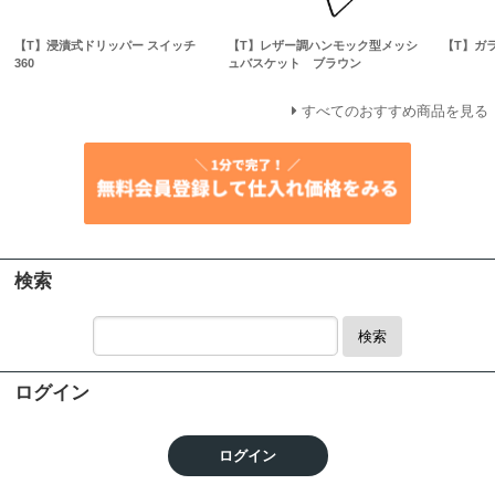
【T】浸漬式ドリッパー スイッチ
【T】レザー調ハンモック型メッシ
【T】ガ
360
ュバスケット ブラウン
すべてのおすすめ商品を見る
検索
検索
ログイン
ログイン