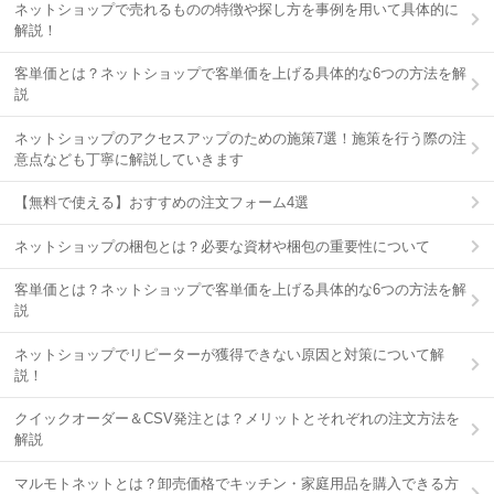
ネットショップで売れるものの特徴や探し方を事例を用いて具体的に
解説！
客単価とは？ネットショップで客単価を上げる具体的な6つの方法を解
説
ネットショップのアクセスアップのための施策7選！施策を行う際の注
意点なども丁寧に解説していきます
【無料で使える】おすすめの注文フォーム4選
ネットショップの梱包とは？必要な資材や梱包の重要性について
客単価とは？ネットショップで客単価を上げる具体的な6つの方法を解
説
ネットショップでリピーターが獲得できない原因と対策について解
説！
クイックオーダー＆CSV発注とは？メリットとそれぞれの注文方法を
解説
マルモトネットとは？卸売価格でキッチン・家庭用品を購入できる方