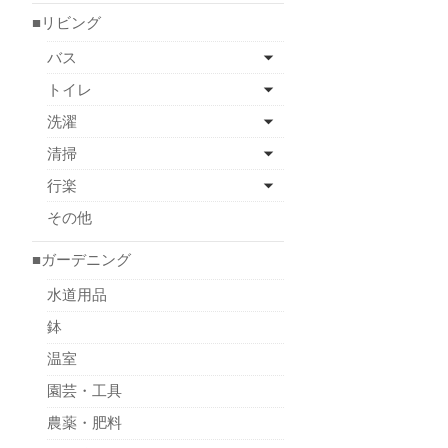
■リビング
バス
トイレ
洗濯
清掃
行楽
その他
■ガーデニング
水道用品
鉢
温室
園芸・工具
農薬・肥料