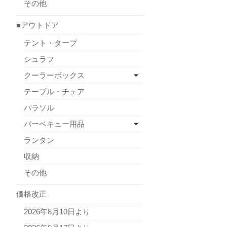
その他
■アウトドア
テント・タープ
シュラフ
クーラーボックス
テーブル・チェア
パラソル
バーベキュー用品
ランタン
収納
その他
価格改正
2026年8月10日より