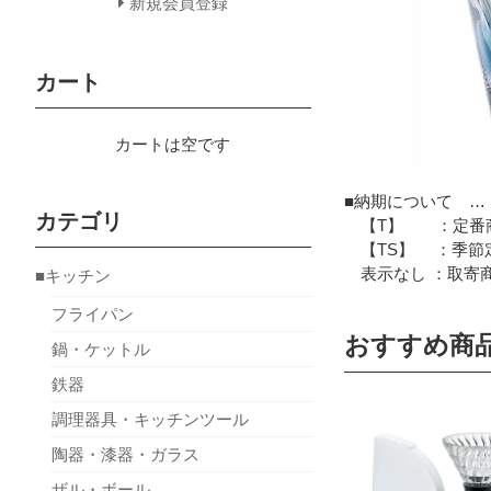
新規会員登録
カート
カートは空です
■納期について …
カテゴリ
【T】 ：定番商
【TS】 ：季節定
表示なし ：取寄商
■キッチン
フライパン
おすすめ商
鍋・ケットル
鉄器
調理器具・キッチンツール
陶器・漆器・ガラス
ザル・ボール