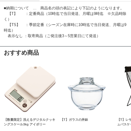
■納期について … 商品名の頭の表記により下記のようになります。
【T】 ：定番商品（10時迄で当日発送、月曜は9時迄 ※欠品時除
く）
【TS】 ：季節定番（シーズン在庫時に10時迄で当日発送、月曜は9
時迄）
表示なし ：取寄商品（ご発注後3～5営業日にて発送）
おすすめ商品
【数量限定】洗えるデジタルクッキ
【T】ガラスの丼鉢
【T】レ
ングスケール3kg アイボリー
ュバスケ