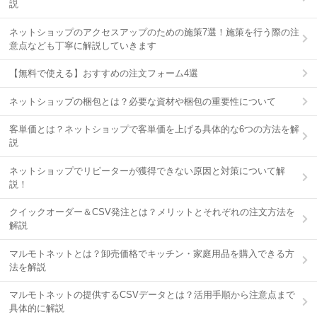
説
ネットショップのアクセスアップのための施策7選！施策を行う際の注
意点なども丁寧に解説していきます
【無料で使える】おすすめの注文フォーム4選
ネットショップの梱包とは？必要な資材や梱包の重要性について
客単価とは？ネットショップで客単価を上げる具体的な6つの方法を解
説
ネットショップでリピーターが獲得できない原因と対策について解
説！
クイックオーダー＆CSV発注とは？メリットとそれぞれの注文方法を
解説
マルモトネットとは？卸売価格でキッチン・家庭用品を購入できる方
法を解説
マルモトネットの提供するCSVデータとは？活用手順から注意点まで
具体的に解説