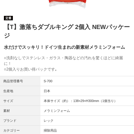
定番
【T】激落ちダブルキング 2個入 NEWパッケー
ジ
水だけでスッキリ！ドイツ生まれの新素材メラミンフォーム
○洗剤なしでステンレス・ガラス・陶器などの汚れを驚くほどに綺麗
に！
○2個入りお買い得パックです｡
商品管理番号
S-700
生産地
日本
サイズ
本体サイズ（約）：138×29×H300mm（1個当り）
素材
メラミンフォーム
ブランド
レック
カテゴリー
掃除用品