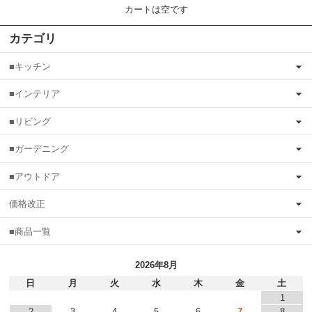
カートは空です
カテゴリ
■キッチン
■インテリア
■リビング
■ガーデニング
■アウトドア
価格改正
■商品一覧
2026年8月
日
月
火
水
木
金
土
1
2
3
4
5
6
7
8