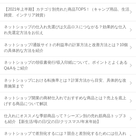
【2021年上半期】カテゴリ別売れた商品TOP5！（キャンプ用品、生活
雑貨、インテリア雑貨）
ネットショップの仕入れ先選びは欠品ロスにつながる？効果的な仕入
れ先選定方法をお伝え
ネットショップ/通販サイトの利益率の計算方法と改善方法とは？10個
の具体的な方法を紹介
ネットショップの領収書発行/収入印紙について。ポイントとよくある
Q&Aをご紹介
ネットショップにおける転換率とは？計算方法から目安、具体的な改
善施策まで
ネットショップ開業の商材仕入れでおすすめな商品とは？売上を底上
げする商品について解説
仕入れにオススメな季節商品って？シーズン別の売れ筋商品トップ３
も紹介 【新生活/母の日/父の日/クリスマス/年末年始】
ネットショップで差別化するには？競合と差別化するためには仕入れ