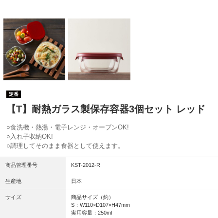
定番
【T】耐熱ガラス製保存容器3個セット レッド
○食洗機・熱湯・電子レンジ・オーブンOK!
○入れ子収納OK!
○調理してそのまま食器として使えます。
商品管理番号
KST-2012-R
生産地
日本
サイズ
商品サイズ（約）
S：W110×D107×H47mm
実用容量：250ml