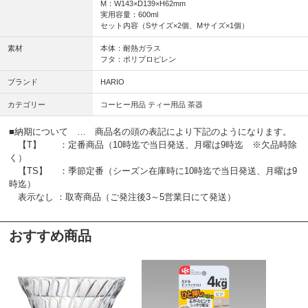
M：W143×D139×H62mm
実用容量：600ml
セット内容（Sサイズ×2個、Mサイズ×1個）
素材
本体：耐熱ガラス
フタ：ポリプロピレン
ブランド
HARIO
カテゴリー
コーヒー用品 ティー用品 茶器
■納期について … 商品名の頭の表記により下記のようになります。
【T】 ：定番商品（10時迄で当日発送、月曜は9時迄 ※欠品時除
く）
【TS】 ：季節定番（シーズン在庫時に10時迄で当日発送、月曜は9
時迄）
表示なし ：取寄商品（ご発注後3～5営業日にて発送）
おすすめ商品