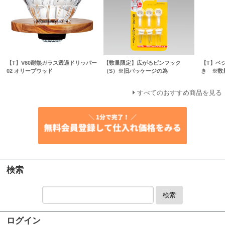
【T】V60耐熱ガラス透過ドリッパー
【数量限定】広がるピンフック
【T】ベ
02 オリーブウッド
（S）※旧パッケージの為
き ※数
すべてのおすすめ商品を見る
検索
検索
ログイン