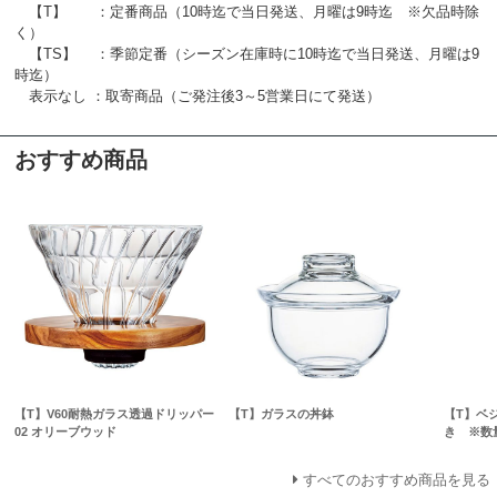
【T】 ：定番商品（10時迄で当日発送、月曜は9時迄 ※欠品時除
く）
【TS】 ：季節定番（シーズン在庫時に10時迄で当日発送、月曜は9
時迄）
表示なし ：取寄商品（ご発注後3～5営業日にて発送）
おすすめ商品
【T】V60耐熱ガラス透過ドリッパー
【T】ガラスの丼鉢
【T】ベ
02 オリーブウッド
き ※数
すべてのおすすめ商品を見る