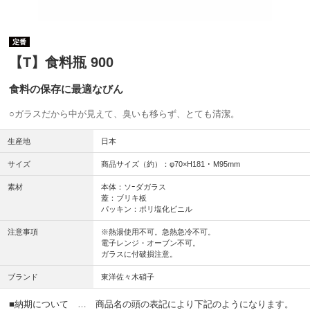
定番
【T】食料瓶 900
食料の保存に最適なびん
○ガラスだから中が見えて、臭いも移らず、とても清潔。
生産地
日本
サイズ
商品サイズ（約）：φ70×H181 ･ M95mm
素材
本体：ソｰダガラス
蓋：ブリキ板
パッキン：ポリ塩化ビニル
注意事項
※熱湯使用不可。急熱急冷不可。
電子レンジ・オーブン不可。
ガラスに付破損注意。
ブランド
東洋佐々木硝子
■納期について … 商品名の頭の表記により下記のようになります。