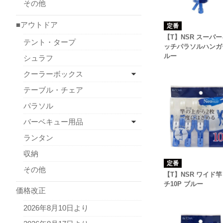
その他
■アウトドア
定番
【T】NSR スーパ
テント・タープ
ッチパラソルハンガ
ルー
シュラフ
クーラーボックス
テーブル・チェア
パラソル
バーベキュー用品
ランタン
収納
定番
その他
【T】NSR ワイド
チ10P ブルー
価格改正
2026年8月10日より