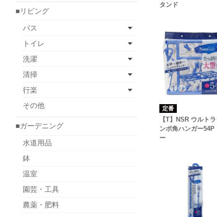
タンド
■リビング
バス
トイレ
洗濯
清掃
行楽
その他
定番
【T】NSR ウルト
■ガーデニング
ンボ角ハンガー54P
ー
水道用品
鉢
温室
園芸・工具
農薬・肥料