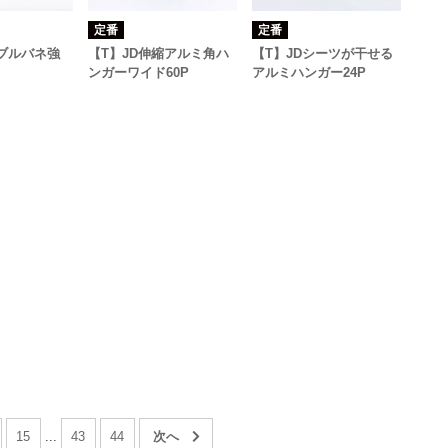
定番
定番
ダブルバネ強
【T】JD伸縮アルミ角ハ
【T】JDシーツが干せる
ンガーワイド60P
アルミハンガー24P
15
...
43
44