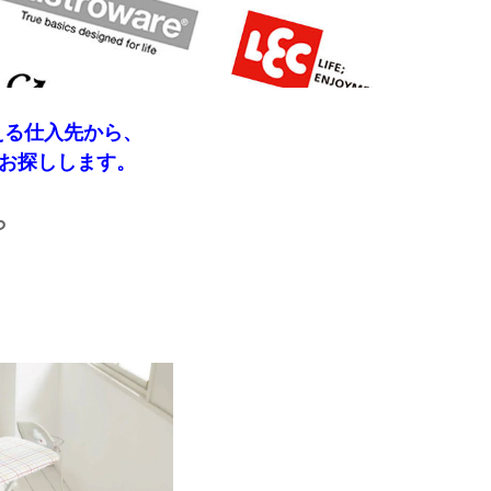
える仕入先から、
お探しします。
ら