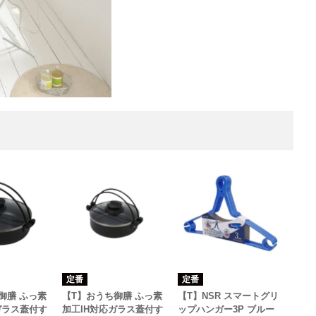
定番
定番
御膳 ふっ素
【T】おうち御膳 ふっ素
【T】NSR スマートグリ
ガラス蓋付す
加工IH対応ガラス蓋付す
ップハンガー3P ブルー