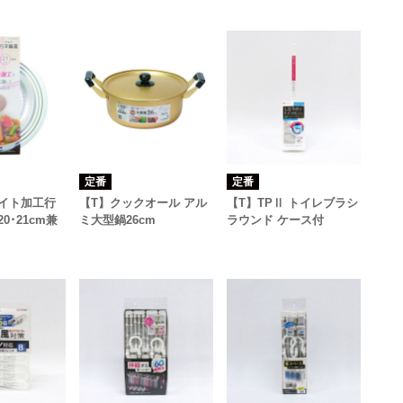
定番
定番
イト加工行
【T】クックオール アル
【T】TPⅡ トイレブラシ
0･21cm兼
ミ大型鍋26cm
ラウンド ケース付