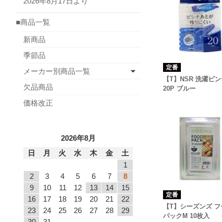
2026年8月17日より
■商品一覧
新商品
季節品
定番
メーカー別商品一覧
【T】NSR 洗濯ピン
欠品商品
20P ブルー
価格改正
2026年8月
日
月
火
水
木
金
土
1
2
3
4
5
6
7
8
9
10
11
12
13
14
15
定番
16
17
18
19
20
21
22
【T】シーズンズ フ
23
24
25
26
27
28
29
パックM 10枚入
30
31