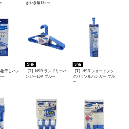
m
きやき鍋18cm
定番
定番
 小物干しハン
【T】NSR ランドリーハ
【T】NSR ショートフッ
ルー
ンガー10P ブルー
クパラソルハンガー ブル
ー