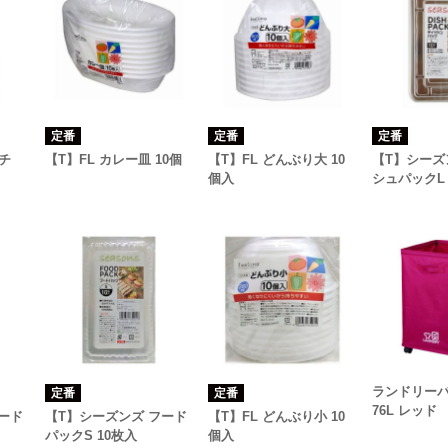
定番
定番
定番
チ
【T】FL カレー皿 10個
【T】FL どんぶり大 10
【T】シーズ
個入
シュパックL 
ランドリー
定番
定番
76L レッド
ード
【T】シーズンズ フード
【T】FL どんぶり小 10
パックS 10枚入
個入