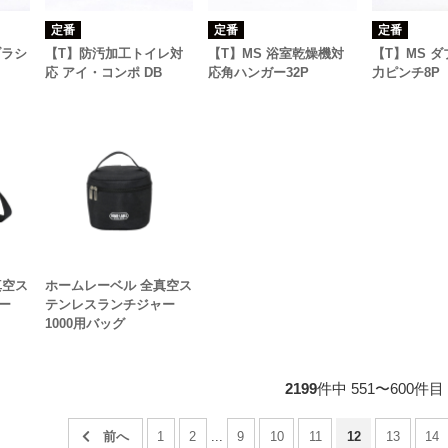
定番
定番
定番
ブラシ
【T】防汚加工トイレ対
【T】MS 浴室乾燥機対
【T】MS 
応 アイ・コンポ DB
応角ハンガー32P
力ピンチ8P
真空ス
ホームレーベル 全真空ス
ー
テンレスランチジャー
1000用バッグ
2199
件中 551〜600件目
1
2
...
9
10
11
12
13
14