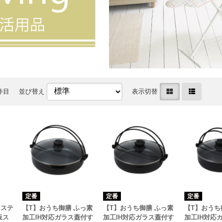
0件目
並び替え
表示切替
定番
定番
定番
 ステ
【T】おうち御膳 ふっ素
【T】おうち御膳 ふっ素
【T】おうち
板ス
加工IH対応ガラス蓋付す
加工IH対応ガラス蓋付す
加工IH対応