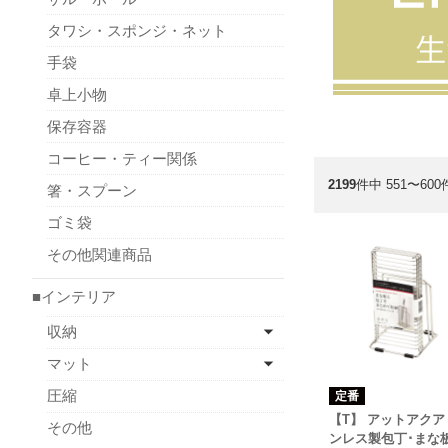
タワシ・スポンジ・ネット
手袋
卓上小物
保存容器
コーヒー・ティー関係
2199
件中 551〜60
箸・スプーン
ゴミ袋
その他関連商品
■インテリア
収納
マット
圧縮
定番
【T】 アットアクア
その他
ンレス製包丁･まな