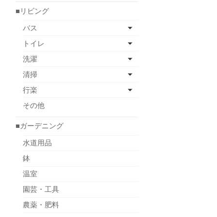
■リビング
バス
トイレ
洗濯
清掃
行楽
その他
■ガーデニング
水道用品
鉢
温室
園芸・工具
農薬・肥料