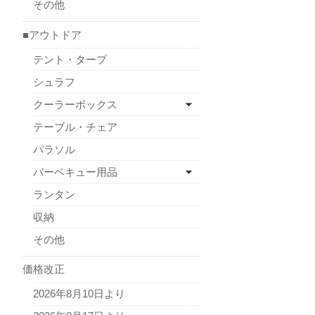
その他
■アウトドア
テント・タープ
シュラフ
クーラーボックス
テーブル・チェア
パラソル
バーベキュー用品
ランタン
収納
その他
価格改正
2026年8月10日より