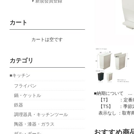
新規会員登録
カート
カートは空です
カテゴリ
■キッチン
フライパン
■納期について …
鍋・ケットル
【T】 ：定番商
鉄器
【TS】 ：季節定
表示なし ：取寄商
調理器具・キッチンツール
陶器・漆器・ガラス
おすすめ商
ザル・ボール