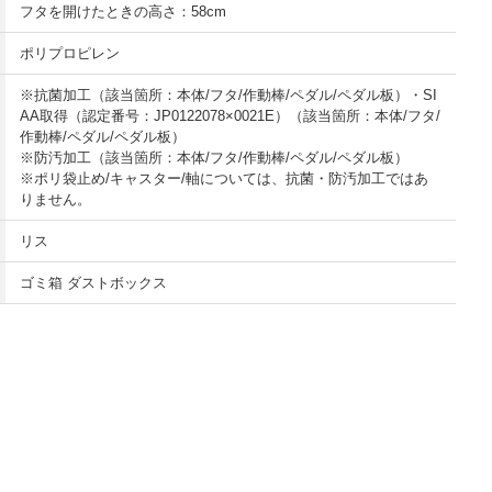
フタを開けたときの高さ：58cm
ポリプロピレン
※抗菌加工（該当箇所：本体/フタ/作動棒/ペダル/ペダル板）・SI
AA取得（認定番号：JP0122078×0021E）（該当箇所：本体/フタ/
作動棒/ペダル/ペダル板）
※防汚加工（該当箇所：本体/フタ/作動棒/ペダル/ペダル板）
※ポリ袋止め/キャスター/軸については、抗菌・防汚加工ではあ
りません。
リス
ゴミ箱 ダストボックス