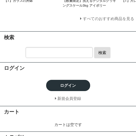
【T】ガラスの丼鉢
【数量限定】洗えるデジタルクッキ
【T】片
ングスケール3kg アイボリー
すべてのおすすめ商品を見る
検索
検索
ログイン
ログイン
新規会員登録
カート
カートは空です