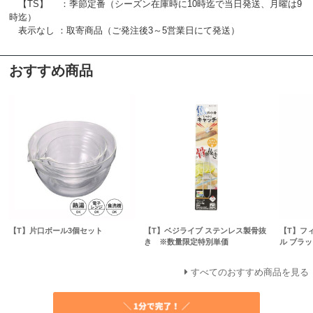
【TS】 ：季節定番（シーズン在庫時に10時迄で当日発送、月曜は9
時迄）
表示なし ：取寄商品（ご発注後3～5営業日にて発送）
おすすめ商品
【T】片口ボール3個セット
【T】ベジライブ ステンレス製骨抜
【T】フ
き ※数量限定特別単価
ル ブラッ
すべてのおすすめ商品を見る