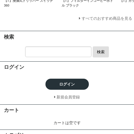
【T】浸漬式ドリッパー スイッチ
【T】フィルターインコーヒーボト
【T】ガ
360
ル ブラック
すべてのおすすめ商品を見る
検索
検索
ログイン
ログイン
新規会員登録
カート
カートは空です