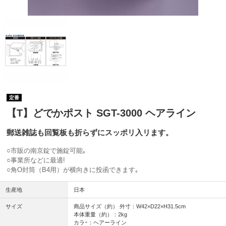
定番
【T】どでかポスト SGT-3000 ヘアライン
郵送雑誌も回覧板も折らずにスッポリ入リます。
○市販の南京錠で施錠可能｡
○事業所などに最適!
○角O封筒（B4用）が横向きに投函できます｡
生産地
日本
サイズ
商品サイズ（約） 外寸：W42×D22×H31.5cm
本体重量（約）：2kg
カラｰ：ヘアーライン