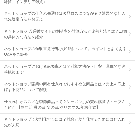
雑貨、インテリア雑貨）
ネットショップの仕入れ先選びは欠品ロスにつながる？効果的な仕入
れ先選定方法をお伝え
ネットショップ/通販サイトの利益率の計算方法と改善方法とは？10個
の具体的な方法を紹介
ネットショップの領収書発行/収入印紙について。ポイントとよくある
Q&Aをご紹介
ネットショップにおける転換率とは？計算方法から目安、具体的な改
善施策まで
ネットショップ開業の商材仕入れでおすすめな商品とは？売上を底上
げする商品について解説
仕入れにオススメな季節商品って？シーズン別の売れ筋商品トップ３
も紹介 【新生活/母の日/父の日/クリスマス/年末年始】
ネットショップで差別化するには？競合と差別化するためには仕入れ
先が大切