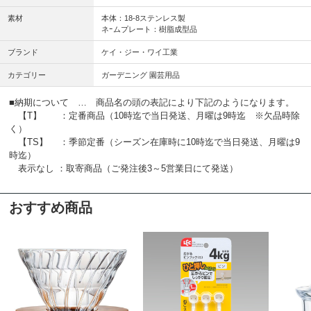
素材
本体：18-8ステンレス製
ネｰムプレート：樹脂成型品
ブランド
ケイ・ジー・ワイ工業
カテゴリー
ガーデニング 園芸用品
■納期について … 商品名の頭の表記により下記のようになります。
【T】 ：定番商品（10時迄で当日発送、月曜は9時迄 ※欠品時除
く）
【TS】 ：季節定番（シーズン在庫時に10時迄で当日発送、月曜は9
時迄）
表示なし ：取寄商品（ご発注後3～5営業日にて発送）
おすすめ商品