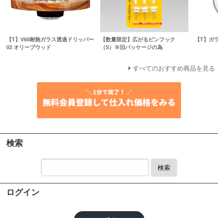
【T】V60耐熱ガラス透過ドリッパー
【数量限定】広がるピンフック
【T】ガ
02 オリーブウッド
（S）※旧パッケージの為
すべてのおすすめ商品を見る
検索
検索
ログイン