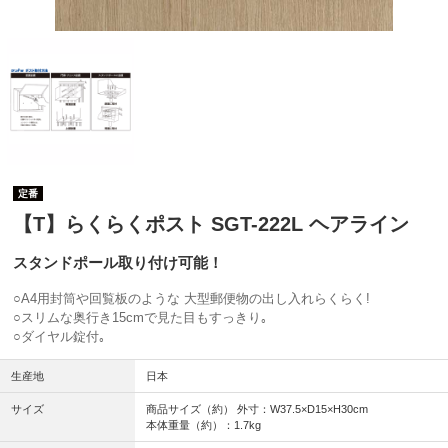
定番
【T】らくらくポスト SGT-222L ヘアライン
スタンドポール取り付け可能！
○A4用封筒や回覧板のような 大型郵便物の出し入れらくらく!
○スリムな奥行き15cmで見た目もすっきり｡
○ダイヤル錠付｡
生産地
日本
サイズ
商品サイズ（約） 外寸：W37.5×D15×H30cm
本体重量（約）：1.7kg