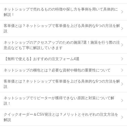
ネットショップで売れるものの特徴や探し方を事例を用いて具体的に
解説！
客単価とは？ネットショップで客単価を上げる具体的な6つの方法を解
説
ネットショップのアクセスアップのための施策7選！施策を行う際の注
意点なども丁寧に解説していきます
【無料で使える】おすすめの注文フォーム4選
ネットショップの梱包とは？必要な資材や梱包の重要性について
客単価とは？ネットショップで客単価を上げる具体的な6つの方法を解
説
ネットショップでリピーターが獲得できない原因と対策について解
説！
クイックオーダー＆CSV発注とは？メリットとそれぞれの注文方法を
解説