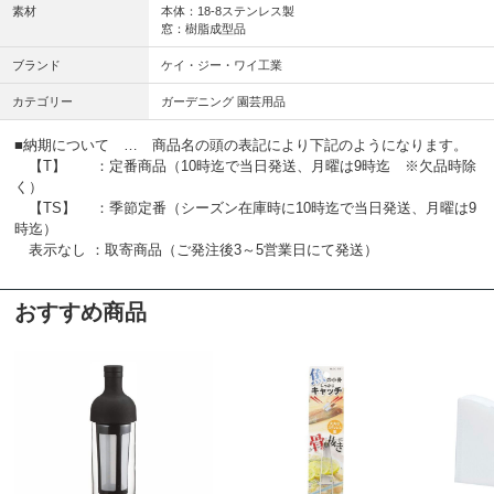
素材
本体：18-8ステンレス製
窓：樹脂成型品
ブランド
ケイ・ジー・ワイ工業
カテゴリー
ガーデニング 園芸用品
■納期について … 商品名の頭の表記により下記のようになります。
【T】 ：定番商品（10時迄で当日発送、月曜は9時迄 ※欠品時除
く）
【TS】 ：季節定番（シーズン在庫時に10時迄で当日発送、月曜は9
時迄）
表示なし ：取寄商品（ご発注後3～5営業日にて発送）
おすすめ商品