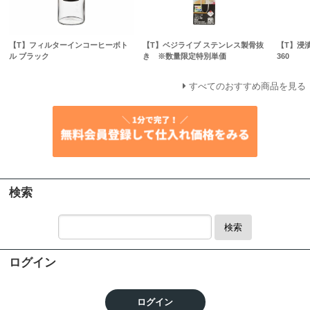
【T】フィルターインコーヒーボト
【T】ベジライブ ステンレス製骨抜
【T】浸
ル ブラック
き ※数量限定特別単価
360
すべてのおすすめ商品を見る
検索
検索
ログイン
ログイン