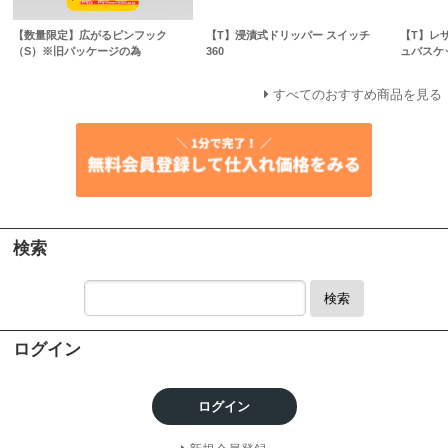
【数量限定】広がるピンフック
【T】浸漬式ドリッパー スイッチ
【T】レ
（S）※旧パッケージの為
360
ュバスケ
すべてのおすすめ商品を見る
検索
検索
ログイン
ログイン