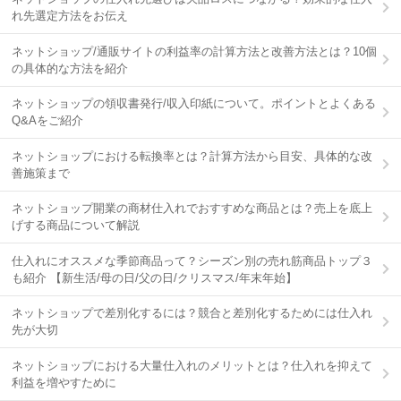
れ先選定方法をお伝え
ネットショップ/通販サイトの利益率の計算方法と改善方法とは？10個
の具体的な方法を紹介
ネットショップの領収書発行/収入印紙について。ポイントとよくある
Q&Aをご紹介
ネットショップにおける転換率とは？計算方法から目安、具体的な改
善施策まで
ネットショップ開業の商材仕入れでおすすめな商品とは？売上を底上
げする商品について解説
仕入れにオススメな季節商品って？シーズン別の売れ筋商品トップ３
も紹介 【新生活/母の日/父の日/クリスマス/年末年始】
ネットショップで差別化するには？競合と差別化するためには仕入れ
先が大切
ネットショップにおける大量仕入れのメリットとは？仕入れを抑えて
利益を増やすために