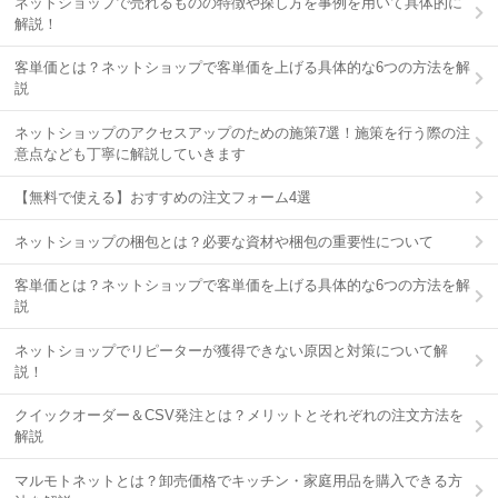
ネットショップで売れるものの特徴や探し方を事例を用いて具体的に
解説！
客単価とは？ネットショップで客単価を上げる具体的な6つの方法を解
説
ネットショップのアクセスアップのための施策7選！施策を行う際の注
意点なども丁寧に解説していきます
【無料で使える】おすすめの注文フォーム4選
ネットショップの梱包とは？必要な資材や梱包の重要性について
客単価とは？ネットショップで客単価を上げる具体的な6つの方法を解
説
ネットショップでリピーターが獲得できない原因と対策について解
説！
クイックオーダー＆CSV発注とは？メリットとそれぞれの注文方法を
解説
マルモトネットとは？卸売価格でキッチン・家庭用品を購入できる方