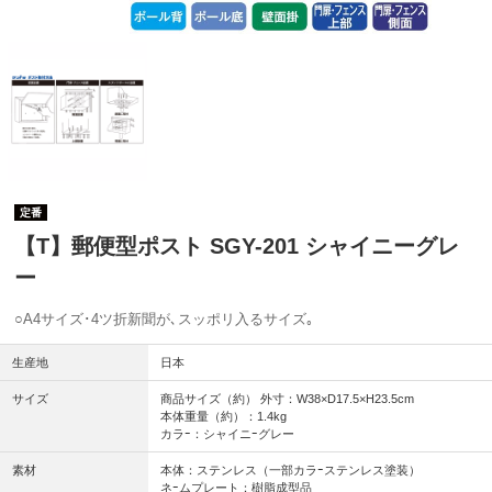
定番
【T】郵便型ポスト SGY-201 シャイニーグレ
ー
○A4サイズ･4ツ折新聞が､スッポリ入るサイズ｡
生産地
日本
サイズ
商品サイズ（約） 外寸：W38×D17.5×H23.5cm
本体重量（約）：1.4kg
カラｰ：シャイニｰグレー
素材
本体：ステンレス（一部カラｰステンレス塗装）
ネｰムプレート：樹脂成型品