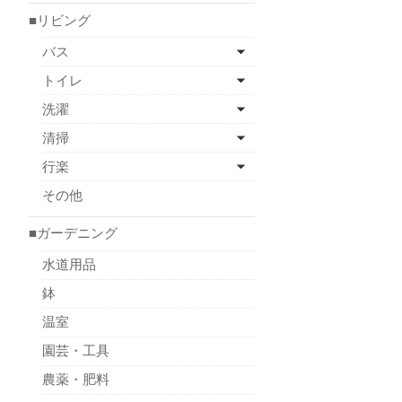
■リビング
バス
トイレ
洗濯
清掃
行楽
その他
■ガーデニング
水道用品
鉢
温室
園芸・工具
農薬・肥料