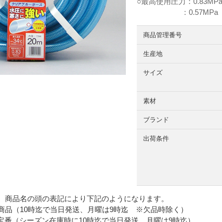
○最高使用圧力：0.83MP
：0.57MPa（環
商品管理番号
生産地
サイズ
素材
ブランド
出荷条件
 商品名の頭の表記により下記のようになります。
品（10時迄で当日発送、月曜は9時迄 ※欠品時除く）
番（シーズン在庫時に10時迄で当日発送、月曜は9時迄）