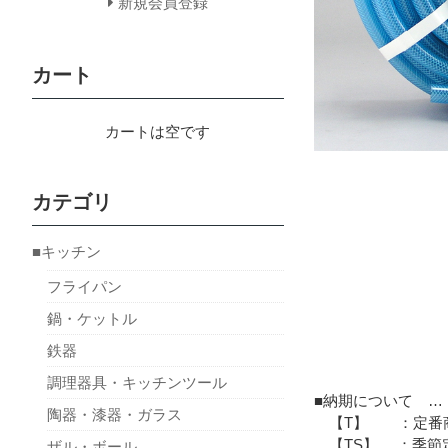
新規会員登録
カート
カートは空です
カテゴリ
■キッチン
フライパン
鍋・ケットル
鉄器
調理器具・キッチンツール
■納期について …
陶器・漆器・ガラス
【T】 ：定番商
【TS】 ：季節定
ザル・ボール