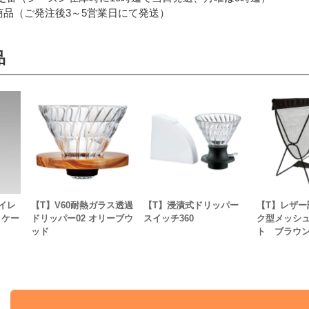
品（ご発注後3～5営業日にて発送）
品
イレ
【T】V60耐熱ガラス透過
【T】浸漬式ドリッパー
【T】レザー
クケー
ドリッパー02 オリーブウ
スイッチ360
ク型メッシ
ッド
ト ブラウ