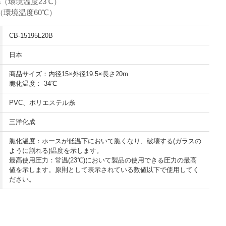
a（環境温度23℃）
境温度60℃）
CB-15195L20B
日本
商品サイズ：内径15×外径19.5×長さ20m
脆化温度：-34℃
PVC、ポリエステル糸
三洋化成
脆化温度：ホースが低温下において脆くなり、破壊する(ガラスの
ように割れる)温度を示します。
最高使用圧力：常温(23℃)において製品の使用できる圧力の最高
値を示します。原則として表示されている数値以下で使用してく
ださい。