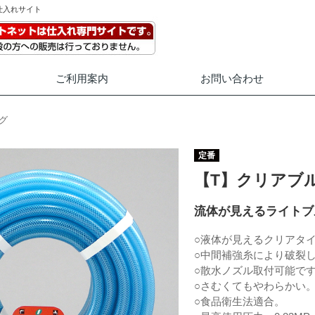
仕入れサイト
ご利用案内
お問い合わせ
グ
定番
【T】クリアブル
流体が見えるライトブ
○液体が見えるクリアタ
○中間補強糸により破裂
○散水ノズル取付可能で
○さむくてもやわらかい
○食品衛生法適合。