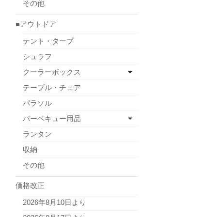
その他
■アウトドア
テント・タープ
シュラフ
クーラーボックス
テーブル・チェア
パラソル
バーベキュー用品
ランタン
収納
その他
価格改正
2026年8月10日より