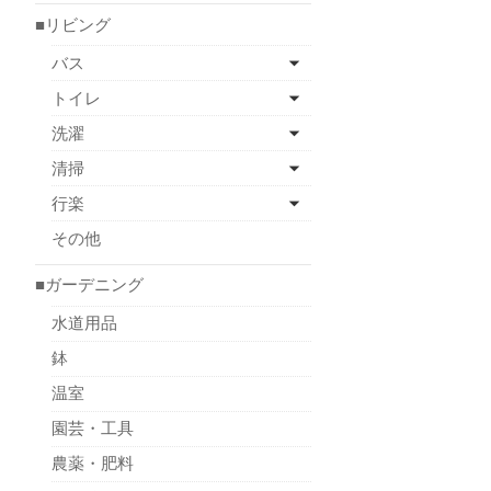
■リビング
バス
トイレ
洗濯
清掃
行楽
その他
■ガーデニング
水道用品
鉢
温室
園芸・工具
農薬・肥料