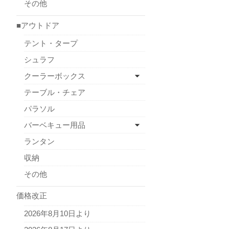
その他
■アウトドア
テント・タープ
シュラフ
クーラーボックス
テーブル・チェア
パラソル
バーベキュー用品
ランタン
収納
その他
価格改正
2026年8月10日より