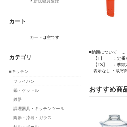
新規会員登録
カート
カートは空です
■納期について …
カテゴリ
【T】 ：定番商
【TS】 ：季節定
表示なし ：取寄商
■キッチン
フライパン
おすすめ商
鍋・ケットル
鉄器
調理器具・キッチンツール
陶器・漆器・ガラス
ザル・ボール