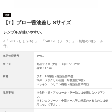
定番
【T】ブロー醤油差し Sサイズ
シンプルが使いやすい。
○「SOY（しょうゆ）」・「SAUSE（ソース）」・無地の3種シール
付。
商品管理番号
TW61
サイズ
商品サイズ（約）：直径67×102mm
容量：170ml
素材
フタ：AS樹脂（耐熱温度80度）
本体：メタクリル樹脂（耐熱温度80度）
パッキン：シリコン樹脂（耐熱温度120度）
注意事項
※食酢・酒・アルコール・ラー油には使用しないで下さ
い。
※トンカツソース・中濃ソース等の粘度のあるものには使
用しないで下さい。