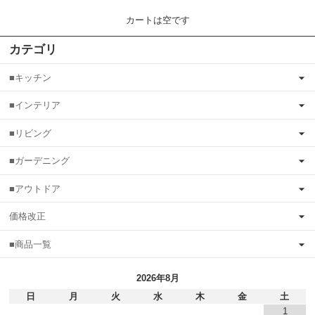
カートは空です
カテゴリ
■キッチン
■インテリア
■リビング
■ガーデニング
■アウトドア
価格改正
■商品一覧
2026年8月
日
月
火
水
木
金
土
1