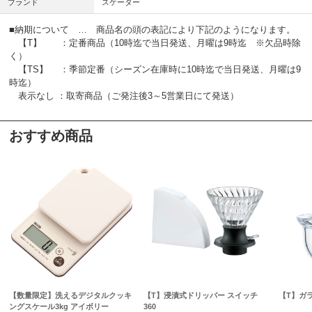
ブランド
スケーター
■納期について … 商品名の頭の表記により下記のようになります。
【T】 ：定番商品（10時迄で当日発送、月曜は9時迄 ※欠品時除
く）
【TS】 ：季節定番（シーズン在庫時に10時迄で当日発送、月曜は9
時迄）
表示なし ：取寄商品（ご発注後3～5営業日にて発送）
おすすめ商品
【数量限定】洗えるデジタルクッキ
【T】浸漬式ドリッパー スイッチ
【T】ガ
ングスケール3kg アイボリー
360