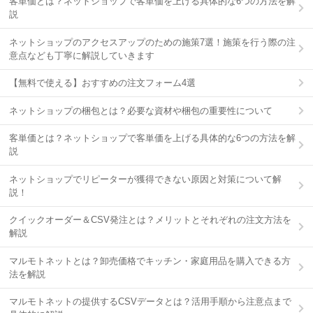
客単価とは？ネットショップで客単価を上げる具体的な6つの方法を解
説
ネットショップのアクセスアップのための施策7選！施策を行う際の注
意点なども丁寧に解説していきます
【無料で使える】おすすめの注文フォーム4選
ネットショップの梱包とは？必要な資材や梱包の重要性について
客単価とは？ネットショップで客単価を上げる具体的な6つの方法を解
説
ネットショップでリピーターが獲得できない原因と対策について解
説！
クイックオーダー＆CSV発注とは？メリットとそれぞれの注文方法を
解説
マルモトネットとは？卸売価格でキッチン・家庭用品を購入できる方
法を解説
マルモトネットの提供するCSVデータとは？活用手順から注意点まで