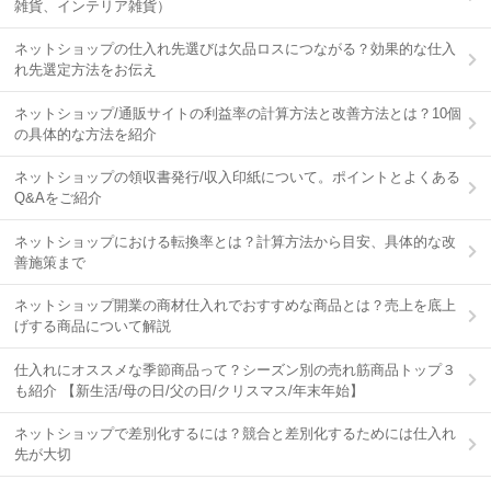
雑貨、インテリア雑貨）
ネットショップの仕入れ先選びは欠品ロスにつながる？効果的な仕入
れ先選定方法をお伝え
ネットショップ/通販サイトの利益率の計算方法と改善方法とは？10個
の具体的な方法を紹介
ネットショップの領収書発行/収入印紙について。ポイントとよくある
Q&Aをご紹介
ネットショップにおける転換率とは？計算方法から目安、具体的な改
善施策まで
ネットショップ開業の商材仕入れでおすすめな商品とは？売上を底上
げする商品について解説
仕入れにオススメな季節商品って？シーズン別の売れ筋商品トップ３
も紹介 【新生活/母の日/父の日/クリスマス/年末年始】
ネットショップで差別化するには？競合と差別化するためには仕入れ
先が大切