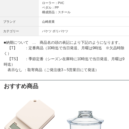
ローラー：PVC
ペダル：PP
構成部品：スチール
ブランド
山崎産業
カテゴリー
バケツ ポリバケツ
■納期について … 商品名の頭の表記により下記のようになります。
【T】 ：定番商品（10時迄で当日発送、月曜は9時迄 ※欠品時除
く）
【TS】 ：季節定番（シーズン在庫時に10時迄で当日発送、月曜は9
時迄）
表示なし ：取寄商品（ご発注後3～5営業日にて発送）
おすすめ商品