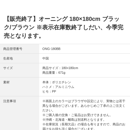
【販売終了】オーニング 180×180cm ブラッ
ク/ブラウン ※表示在庫数終了しだい、今季完
売となります。
商品管理番号
ONG-180BB
生産地
中国
サイズ
商品サイズ：180×180cm
商品重量：671g
素材
本体：ポリエチレン
ハトメ：アルミニウム
ヒモ：PP
注意事項
※画面上のカラーはブラウザや設定により、実物とは若干
異なる場合がございます。あらかじめご了承の上ご注文く
ださい。
※ご購入後の交換・ご返品はお受けできません。
※沖縄・北海道・離島は別送料となります。
※在庫状況（長期欠品）の場合も有りますので、商品のお
届けをお待ち頂く場合がございます。