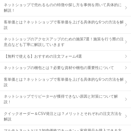
ネットショップで売れるものの特徴や探し方を事例を用いて具体的に
解説！
客単価とは？ネットショップで客単価を上げる具体的な6つの方法を解
説
ネットショップのアクセスアップのための施策7選！施策を行う際の注
意点なども丁寧に解説していきます
【無料で使える】おすすめの注文フォーム4選
ネットショップの梱包とは？必要な資材や梱包の重要性について
客単価とは？ネットショップで客単価を上げる具体的な6つの方法を解
説
ネットショップでリピーターが獲得できない原因と対策について解
説！
クイックオーダー＆CSV発注とは？メリットとそれぞれの注文方法を
解説
マルモトネットとは？卸売価格でキッチン・家庭用品を購入できる方