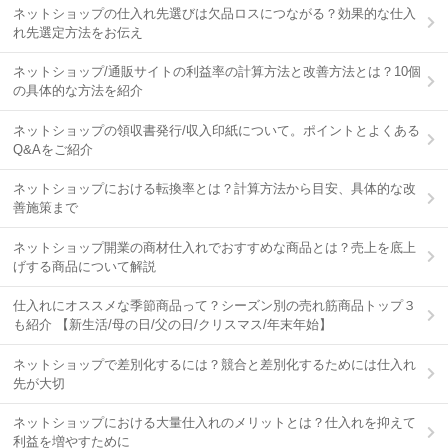
ネットショップの仕入れ先選びは欠品ロスにつながる？効果的な仕入
れ先選定方法をお伝え
ネットショップ/通販サイトの利益率の計算方法と改善方法とは？10個
の具体的な方法を紹介
ネットショップの領収書発行/収入印紙について。ポイントとよくある
Q&Aをご紹介
ネットショップにおける転換率とは？計算方法から目安、具体的な改
善施策まで
ネットショップ開業の商材仕入れでおすすめな商品とは？売上を底上
げする商品について解説
仕入れにオススメな季節商品って？シーズン別の売れ筋商品トップ３
も紹介 【新生活/母の日/父の日/クリスマス/年末年始】
ネットショップで差別化するには？競合と差別化するためには仕入れ
先が大切
ネットショップにおける大量仕入れのメリットとは？仕入れを抑えて
利益を増やすために