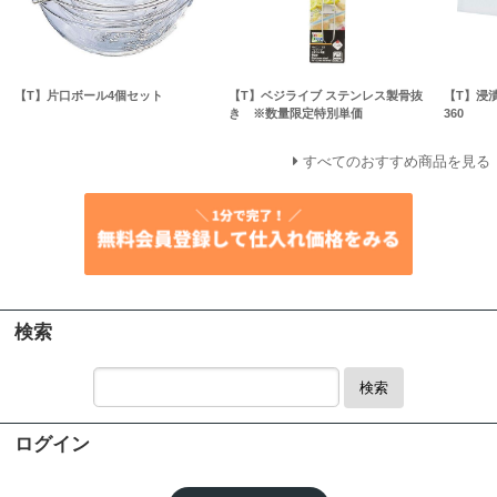
【T】片口ボール4個セット
【T】ベジライブ ステンレス製骨抜
【T】浸
き ※数量限定特別単価
360
すべてのおすすめ商品を見る
検索
検索
ログイン