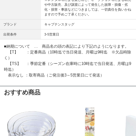
や中古販売、及び譲渡によって発生した故障・損傷・劣
化・損害・事故などにつきましては、一切責任を負いかね
ますので予めご了承ください。
ブランド
キャプテンスタッグ
出荷条件
3-5営業日
■納期について … 商品名の頭の表記により下記のようになります。
【T】 ：定番商品（10時迄で当日発送、月曜は9時迄 ※欠品時除
く）
【TS】 ：季節定番（シーズン在庫時に10時迄で当日発送、月曜は9
時迄）
表示なし ：取寄商品（ご発注後3～5営業日にて発送）
おすすめ商品