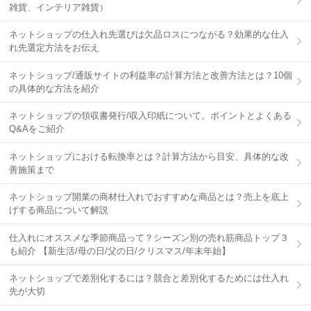
雑貨、インテリア雑貨）
ネットショップの仕入れ先選びは欠品ロスにつながる？効果的な仕入
れ先選定方法をお伝え
ネットショップ/通販サイトの利益率の計算方法と改善方法とは？10個
の具体的な方法を紹介
ネットショップの領収書発行/収入印紙について。ポイントとよくある
Q&Aをご紹介
ネットショップにおける転換率とは？計算方法から目安、具体的な改
善施策まで
ネットショップ開業の商材仕入れでおすすめな商品とは？売上を底上
げする商品について解説
仕入れにオススメな季節商品って？シーズン別の売れ筋商品トップ３
も紹介 【新生活/母の日/父の日/クリスマス/年末年始】
ネットショップで差別化するには？競合と差別化するためには仕入れ
先が大切