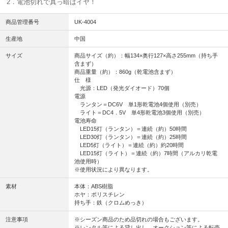
2．電池切れで真っ暗はイヤ！
商品管理番号
UK-4004
生産地
中国
サイズ
商品サイズ（約）：幅134×奥行127×高さ255mm（持ち手
含まず）
商品重量（約）：860g（乾電池含まず）
仕 様
光源：LED（発光ダイオード）70個
電源
ランタン＝DC6V 単1形乾電池4個使用（別売）
ライト＝DC4．5V 単4形乾電池3個使用（別売）
電池寿命
LED15灯（ランタン）＝連続（約）50時間
LED30灯（ランタン）＝連続（約）25時間
LED5灯（ライト）＝連続（約）約20時間
LED15灯（ライト）＝連続（約）7時間（アルカリ乾電
池使用時）
※使用状況により異なります。
素材
本体：ABS樹脂
ホヤ：ポリスチレン
持ち手：鉄（クロムめっき）
注意事項
※シーズン商品のため品切れの場合もございます。
※レンタル等による貸し出し、オークション等による転売