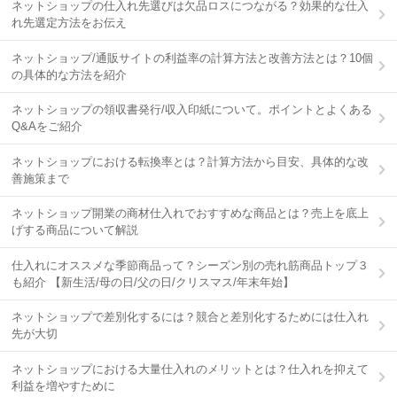
ネットショップの仕入れ先選びは欠品ロスにつながる？効果的な仕入
れ先選定方法をお伝え
ネットショップ/通販サイトの利益率の計算方法と改善方法とは？10個
の具体的な方法を紹介
ネットショップの領収書発行/収入印紙について。ポイントとよくある
Q&Aをご紹介
ネットショップにおける転換率とは？計算方法から目安、具体的な改
善施策まで
ネットショップ開業の商材仕入れでおすすめな商品とは？売上を底上
げする商品について解説
仕入れにオススメな季節商品って？シーズン別の売れ筋商品トップ３
も紹介 【新生活/母の日/父の日/クリスマス/年末年始】
ネットショップで差別化するには？競合と差別化するためには仕入れ
先が大切
ネットショップにおける大量仕入れのメリットとは？仕入れを抑えて
利益を増やすために