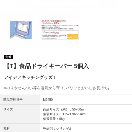
定番
【T】食品ドライキーパー 5個入
アイデアキッチングッズ！
○のりやせんべい等を湿気から守り､パリッとおいしさ長持ち｡
商品管理番号
M2450
サイズ
商品サイズ（約）：55×80mm
個装サイズ：115×170×25mm
個装重量：58g
素材
乾燥剤：シリカゲル