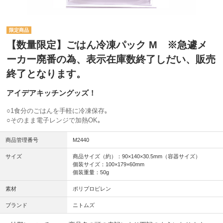
【数量限定】ごはん冷凍パック M ※急遽メ
ーカー廃番の為、表示在庫数終了しだい、販売
終了となります。
アイデアキッチングッズ！
○1食分のごはんを手軽に冷凍保存｡
○そのまま電子レンジで加熱OK｡
商品管理番号
M2440
サイズ
商品サイズ（約）：90×140×30.5mm（容器サイズ）
個装サイズ：100×179×60mm
個装重量：50g
素材
ポリプロピレン
ブランド
ニトムズ