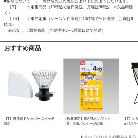
■納期について … 商品名の頭の表記により下記のようになります。
【T】 ：定番商品（10時迄で当日発送、月曜は9時迄 ※欠品時除
く）
【TS】 ：季節定番（シーズン在庫時に10時迄で当日発送、月曜は9
時迄）
表示なし ：取寄商品（ご発注後3～5営業日にて発送）
おすすめ商品
【T】浸漬式ドリッパー スイッチ
【数量限定】広がるピンフック
【T】レ
360
（S）※旧パッケージの為
ュバスケ
すべてのおすすめ商品を見る