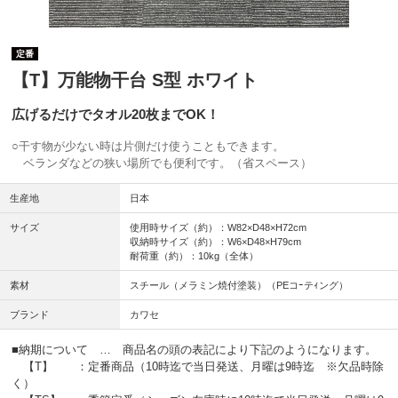
定番
【T】万能物干台 S型 ホワイト
広げるだけでタオル20枚までOK！
○干す物が少ない時は片側だけ使うこともできます。
ベランダなどの狭い場所でも便利です。（省スペース）
生産地
日本
サイズ
使用時サイズ（約）：W82×D48×H72cm
収納時サイズ（約）：W6×D48×H79cm
耐荷重（約）：10kg（全体）
素材
スチール（メラミン焼付塗装）（PEコｰテｨング）
ブランド
カワセ
■納期について … 商品名の頭の表記により下記のようになります。
【T】 ：定番商品（10時迄で当日発送、月曜は9時迄 ※欠品時除
く）