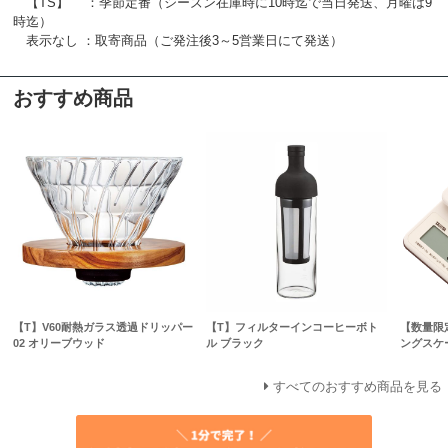
【TS】 ：季節定番（シーズン在庫時に10時迄で当日発送、月曜は9
時迄）
表示なし ：取寄商品（ご発注後3～5営業日にて発送）
おすすめ商品
【T】V60耐熱ガラス透過ドリッパー
【T】フィルターインコーヒーボト
【数量限
02 オリーブウッド
ル ブラック
ングスケー
すべてのおすすめ商品を見る