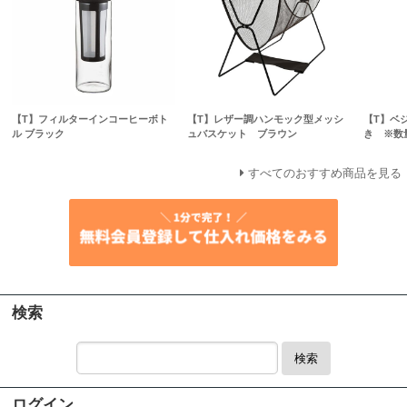
【T】フィルターインコーヒーボト
【T】レザー調ハンモック型メッシ
【T】ベ
ル ブラック
ュバスケット ブラウン
き ※数
すべてのおすすめ商品を見る
検索
検索
ログイン