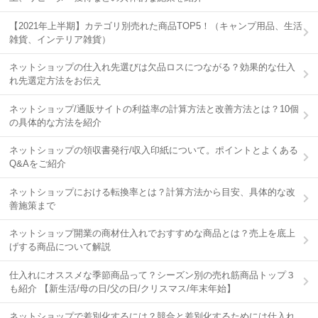
【2021年上半期】カテゴリ別売れた商品TOP5！（キャンプ用品、生活
雑貨、インテリア雑貨）
ネットショップの仕入れ先選びは欠品ロスにつながる？効果的な仕入
れ先選定方法をお伝え
ネットショップ/通販サイトの利益率の計算方法と改善方法とは？10個
の具体的な方法を紹介
ネットショップの領収書発行/収入印紙について。ポイントとよくある
Q&Aをご紹介
ネットショップにおける転換率とは？計算方法から目安、具体的な改
善施策まで
ネットショップ開業の商材仕入れでおすすめな商品とは？売上を底上
げする商品について解説
仕入れにオススメな季節商品って？シーズン別の売れ筋商品トップ３
も紹介 【新生活/母の日/父の日/クリスマス/年末年始】
ネットショップで差別化するには？競合と差別化するためには仕入れ