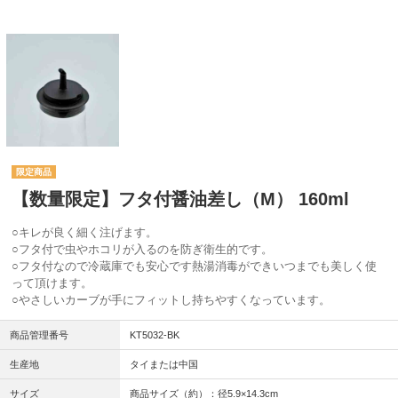
【数量限定】フタ付醤油差し（M） 160ml
○キレが良く細く注げます。
○フタ付で虫やホコリが入るのを防ぎ衛生的です。
○フタ付なので冷蔵庫でも安心です熱湯消毒ができいつまでも美しく使
って頂けます。
○やさしいカーブが手にフィットし持ちやすくなっています。
商品管理番号
KT5032-BK
生産地
タイまたは中国
サイズ
商品サイズ（約）：径5.9×14.3cm