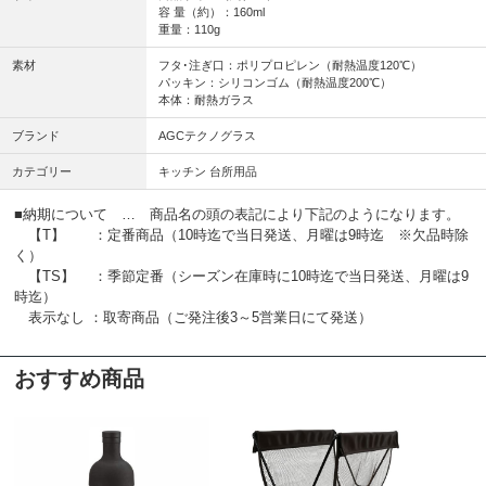
容 量（約）：160ml
重量：110g
素材
フタ･注ぎ口：ポリプロピレン（耐熱温度120℃）
パッキン：シリコンゴム（耐熱温度200℃）
本体：耐熱ガラス
ブランド
AGCテクノグラス
カテゴリー
キッチン 台所用品
■納期について … 商品名の頭の表記により下記のようになります。
【T】 ：定番商品（10時迄で当日発送、月曜は9時迄 ※欠品時除
く）
【TS】 ：季節定番（シーズン在庫時に10時迄で当日発送、月曜は9
時迄）
表示なし ：取寄商品（ご発注後3～5営業日にて発送）
おすすめ商品