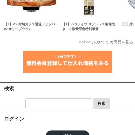
【T】V60耐熱ガラス透過ドリッパー
【T】ベジライブ ステンレス製骨抜
【T】片
02 オリーブウッド
き ※数量限定特別単価
すべてのおすすめ商品を見る
検索
検索
ログイン