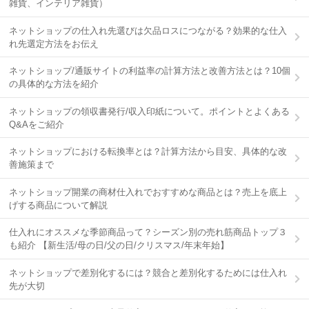
雑貨、インテリア雑貨）
ネットショップの仕入れ先選びは欠品ロスにつながる？効果的な仕入
れ先選定方法をお伝え
ネットショップ/通販サイトの利益率の計算方法と改善方法とは？10個
の具体的な方法を紹介
ネットショップの領収書発行/収入印紙について。ポイントとよくある
Q&Aをご紹介
ネットショップにおける転換率とは？計算方法から目安、具体的な改
善施策まで
ネットショップ開業の商材仕入れでおすすめな商品とは？売上を底上
げする商品について解説
仕入れにオススメな季節商品って？シーズン別の売れ筋商品トップ３
も紹介 【新生活/母の日/父の日/クリスマス/年末年始】
ネットショップで差別化するには？競合と差別化するためには仕入れ
先が大切