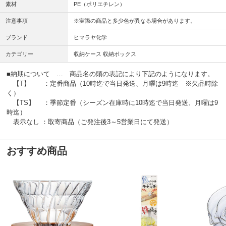
素材
PE（ポリエチレン）
注意事項
※実際の商品と多少色が異なる場合があります。
ブランド
ヒマラヤ化学
カテゴリー
収納ケース 収納ボックス
■納期について … 商品名の頭の表記により下記のようになります。
【T】 ：定番商品（10時迄で当日発送、月曜は9時迄 ※欠品時除
く）
【TS】 ：季節定番（シーズン在庫時に10時迄で当日発送、月曜は9
時迄）
表示なし ：取寄商品（ご発注後3～5営業日にて発送）
おすすめ商品