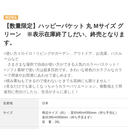
【数量限定】ハッピーバケット 丸 Mサイズ グ
リーン ※表示在庫終了しだい、終売となりま
す。
○使い方イロイロ！リビングやガーデン、アウトドア、お洗濯、バスル
ームなど
さまざまな場所で自由が使い方ができる人気のカラーバスケット！
○ソフト素材で使い方は超多目的です。きれいな発色のカラフルなカラ
ーで用途やお部屋にあわせて楽しめます。
○積み重ねもできるので使わないときでも収納にも困りません！
○見るだけでも楽しくなっちゃうカラーバリエーション、複数揃えて用
途別に色分けしたら、生活がさらに楽しく！
生産地
日本
サイズ
商品サイズ（約）：直径440×H350mm（持ち手含む）
直径390×H300mm（持ち手含まず）
容 量：26L