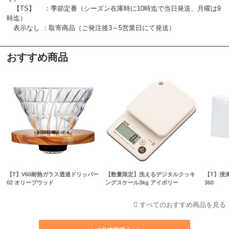
【TS】 ：季節定番（シーズン在庫時に10時迄で当日発送、月曜は9
時迄）
表示なし ：取寄商品（ご発注後3～5営業日にて発送）
おすすめ商品
【T】V60耐熱ガラス透過ドリッパー
【数量限定】洗えるデジタルクッキ
【T】浸
02 オリーブウッド
ングスケール3kg アイボリー
360
すべてのおすすめ商品を見る