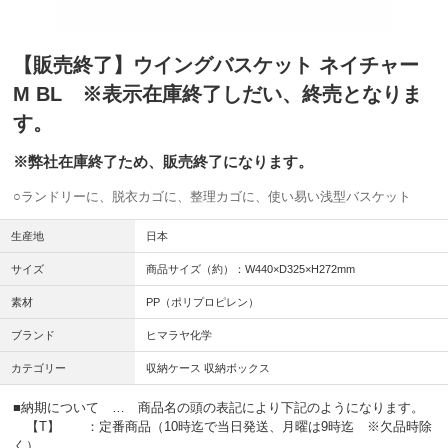
【販売終了】ウイングバスケット ネイチャー
M BL ※表示在庫終了しだい、終売となりま
す。
※弊社在庫終了ため、販売終了になります。
○ランドリーに、脱衣カゴに、整理カゴに、使い易い浅型バスケット
生産地
日本
サイズ
商品サイズ（約）：W440×D325×H272mm
素材
PP（ポリプロピレン）
ブランド
ヒマラヤ化学
カテゴリー
収納ケース 収納ボックス
■納期について … 商品名の頭の表記により下記のようになります。
【T】 ：定番商品（10時迄で当日発送、月曜は9時迄 ※欠品時除
く）