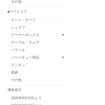
その他
■アウトドア
テント・タープ
シュラフ
クーラーボックス
テーブル・チェア
パラソル
バーベキュー用品
ランタン
収納
その他
価格改正
2026年8月10日より