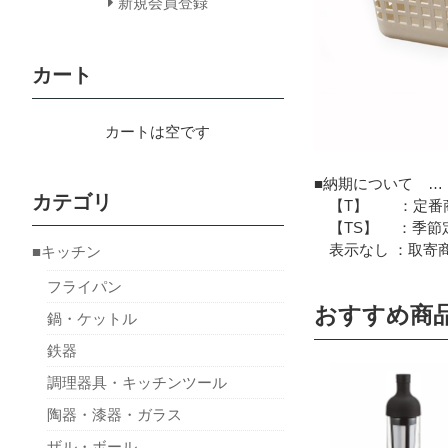
新規会員登録
カート
カートは空です
■納期について …
カテゴリ
【T】 ：定番商
【TS】 ：季節定
表示なし ：取寄商
■キッチン
フライパン
おすすめ商
鍋・ケットル
鉄器
調理器具・キッチンツール
陶器・漆器・ガラス
ザル・ボール