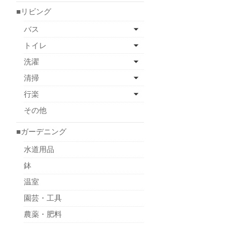
■リビング
バス
トイレ
洗濯
清掃
行楽
その他
■ガーデニング
水道用品
鉢
温室
園芸・工具
農薬・肥料