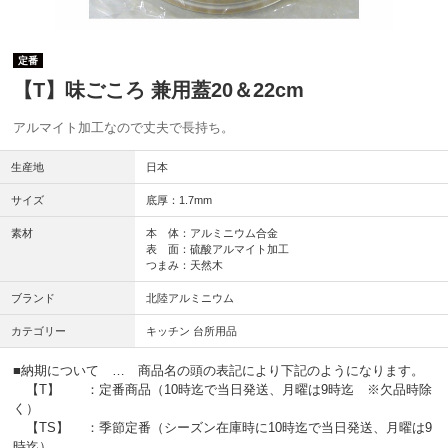
定番
【T】味ごころ 兼用蓋20＆22cm
アルマイト加工なので丈夫で長持ち。
生産地
日本
サイズ
底厚：1.7mm
素材
本 体：アルミニウム合金
表 面：硫酸アルマイト加工
つまみ：天然木
ブランド
北陸アルミニウム
カテゴリー
キッチン 台所用品
■納期について … 商品名の頭の表記により下記のようになります。
【T】 ：定番商品（10時迄で当日発送、月曜は9時迄 ※欠品時除
く）
【TS】 ：季節定番（シーズン在庫時に10時迄で当日発送、月曜は9
時迄）