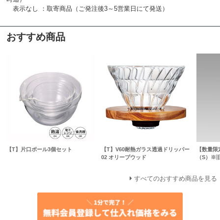
表示なし ：取寄商品（ご発注後3～5営業日にて発送）
おすすめ商品
【T】片口ボール3個セット
【T】V60耐熱ガラス透過ドリッパー
【数量限
02 オリーブウッド
（S）※
すべてのおすすめ商品を見る