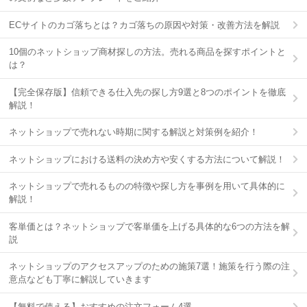
ECサイトのカゴ落ちとは？カゴ落ちの原因や対策・改善方法を解説
10個のネットショップ商材探しの方法。売れる商品を探すポイントと
は？
【完全保存版】信頼できる仕入先の探し方9選と8つのポイントを徹底
解説！
ネットショップで売れない時期に関する解説と対策例を紹介！
ネットショップにおける送料の決め方や安くする方法について解説！
ネットショップで売れるものの特徴や探し方を事例を用いて具体的に
解説！
客単価とは？ネットショップで客単価を上げる具体的な6つの方法を解
説
ネットショップのアクセスアップのための施策7選！施策を行う際の注
意点なども丁寧に解説していきます
【無料で使える】おすすめの注文フォーム4選