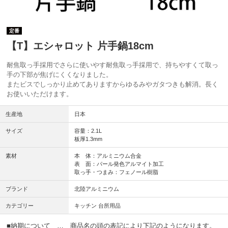
定番
【T】エシャロット 片手鍋18cm
耐焦取っ手採用でさらに使いやす耐焦取っ手採用で、持ちやすくて取っ
手の下部が焦げにくくなりました。
またビスでしっかり止めてありますからゆるみやガタつきも解消。長く
お使いいただけます。
生産地
日本
サイズ
容量：2.1L
板厚1.3mm
素材
本 体：アルミニウム合金
表 面：パール発色アルマイト加工
取っ手・つまみ：フェノール樹脂
ブランド
北陸アルミニウム
カテゴリー
キッチン 台所用品
■納期について … 商品名の頭の表記により下記のようになります。