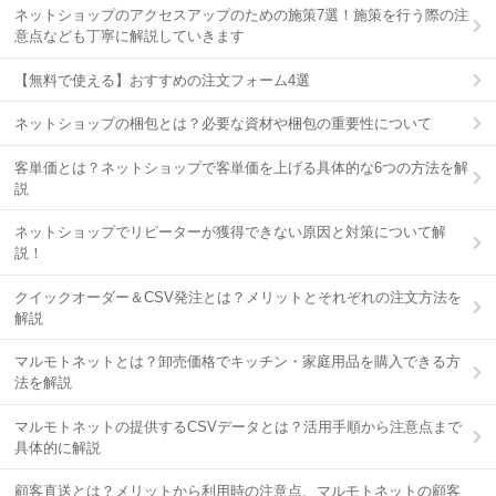
ネットショップのアクセスアップのための施策7選！施策を行う際の注
意点なども丁寧に解説していきます
【無料で使える】おすすめの注文フォーム4選
ネットショップの梱包とは？必要な資材や梱包の重要性について
客単価とは？ネットショップで客単価を上げる具体的な6つの方法を解
説
ネットショップでリピーターが獲得できない原因と対策について解
説！
クイックオーダー＆CSV発注とは？メリットとそれぞれの注文方法を
解説
マルモトネットとは？卸売価格でキッチン・家庭用品を購入できる方
法を解説
マルモトネットの提供するCSVデータとは？活用手順から注意点まで
具体的に解説
顧客直送とは？メリットから利用時の注意点、マルモトネットの顧客