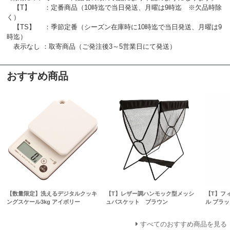
【T】 ：定番商品（10時迄で当日発送、月曜は9時迄 ※欠品時除
く）
【TS】 ：季節定番（シーズン在庫時に10時迄で当日発送、月曜は9
時迄）
表示なし ：取寄商品（ご発注後3～5営業日にて発送）
おすすめ商品
【数量限定】洗えるデジタルクッキ
【T】レザー調ハンモック型メッシ
【T】フ
ングスケール3kg アイボリー
ュバスケット ブラウン
ル ブラッ
すべてのおすすめ商品を見る