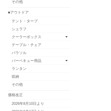
その他
■アウトドア
テント・タープ
シュラフ
クーラーボックス
テーブル・チェア
パラソル
バーベキュー用品
ランタン
収納
その他
価格改正
2026年8月10日より