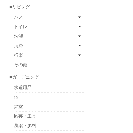
■リビング
バス
トイレ
洗濯
清掃
行楽
その他
■ガーデニング
水道用品
鉢
温室
園芸・工具
農薬・肥料