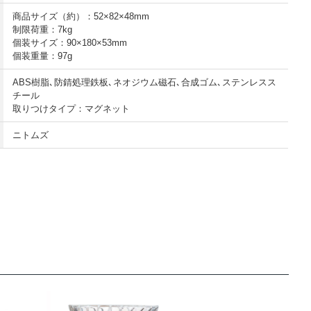
商品サイズ（約）：52×82×48mm
制限荷重：7kg
個装サイズ：90×180×53mm
個装重量：97g
ABS樹脂､防錆処理鉄板､ネオジウム磁石､合成ゴム､ステンレスス
チール
取りつけタイプ：マグネット
ニトムズ