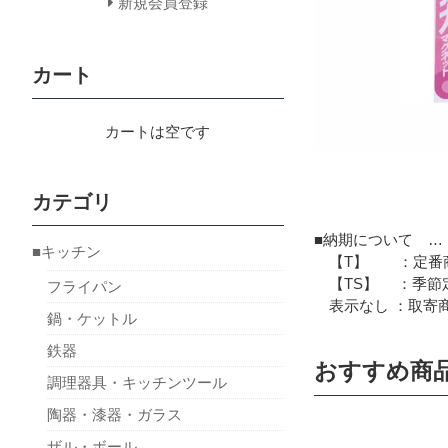
新規会員登録
カート
カートは空です
カテゴリ
■納期について …
■キッチン
【T】 ：定番商
【TS】 ：季節定
フライパン
表示なし ：取寄商
鍋・ケットル
鉄器
おすすめ商
調理器具・キッチンツール
陶器・漆器・ガラス
ザル・ボール