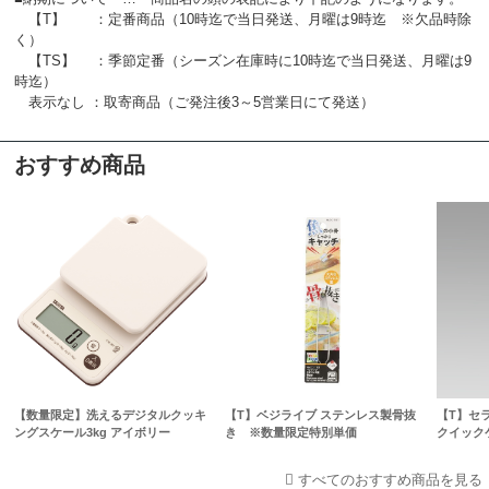
【T】 ：定番商品（10時迄で当日発送、月曜は9時迄 ※欠品時除
く）
【TS】 ：季節定番（シーズン在庫時に10時迄で当日発送、月曜は9
時迄）
表示なし ：取寄商品（ご発注後3～5営業日にて発送）
おすすめ商品
【数量限定】洗えるデジタルクッキ
【T】ベジライブ ステンレス製骨抜
【T】セ
ングスケール3kg アイボリー
き ※数量限定特別単価
クイック
すべてのおすすめ商品を見る