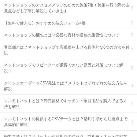
ネットショップのアクセスアップのための施策7選！施策を行う際の注
意点なども丁寧に解説していきます
【無料で使える】おすすめの注文フォーム4選
ネットショップの梱包とは？必要な資材や梱包の重要性について
客単価とは？ネットショップで客単価を上げる具体的な6つの方法を解
説
ネットショップでリピーターが獲得できない原因と対策について解
説！
クイックオーダー＆CSV発注とは？メリットとそれぞれの注文方法を
解説
マルモトネットとは？卸売価格でキッチン・家庭用品を購入できる方
法を解説
マルモトネットの提供するCSVデータとは？活用手順から注意点まで
具体的に解説
顧客直送とは？メリットから利用時の注意点、マルモトネットの顧客