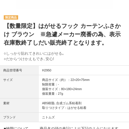
【数量限定】はがせるフック カーテンふさか
け ブラウン ※急遽メーカー廃番の為、表示
在庫数終了しだい販売終了となります。
○しっかり貼れてきれいにはがせる｡
○だからつけかえもでき､安心!
商品管理番号
H2950
サイズ
商品サイズ（約）：22×20×75mm
制限荷重：-
個装サイズ：80×180×24mm
個装重量：27g
素材
ABS樹脂､合成ゴム系粘着剤
取りつけタイプ：はがせる粘着
ブランド
ニトムズ
■納期について … 商品名の頭の表記により下記のようになります。