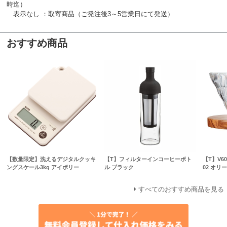
時迄）
表示なし ：取寄商品（ご発注後3～5営業日にて発送）
おすすめ商品
【数量限定】洗えるデジタルクッキ
【T】フィルターインコーヒーボト
【T】V
ングスケール3kg アイボリー
ル ブラック
02 オリ
すべてのおすすめ商品を見る