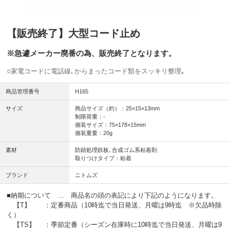
【販売終了】大型コード止め
※急遽メーカー廃番の為、販売終了となります。
○家電コードに電話線､からまったコード類をスッキリ整理｡
商品管理番号
H165
サイズ
商品サイズ（約）：25×15×13mm
制限荷重：-
個装サイズ：75×178×15mm
個装重量：20g
素材
防錆処理鉄板､合成ゴム系粘着剤
取りつけタイプ：粘着
ブランド
ニトムズ
■納期について … 商品名の頭の表記により下記のようになります。
【T】 ：定番商品（10時迄で当日発送、月曜は9時迄 ※欠品時除
く）
【TS】 ：季節定番（シーズン在庫時に10時迄で当日発送、月曜は9