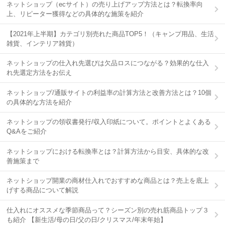
ネットショップ（ecサイト）の売り上げアップ方法とは？転換率向
上、リピーター獲得などの具体的な施策を紹介
【2021年上半期】カテゴリ別売れた商品TOP5！（キャンプ用品、生活
雑貨、インテリア雑貨）
ネットショップの仕入れ先選びは欠品ロスにつながる？効果的な仕入
れ先選定方法をお伝え
ネットショップ/通販サイトの利益率の計算方法と改善方法とは？10個
の具体的な方法を紹介
ネットショップの領収書発行/収入印紙について。ポイントとよくある
Q&Aをご紹介
ネットショップにおける転換率とは？計算方法から目安、具体的な改
善施策まで
ネットショップ開業の商材仕入れでおすすめな商品とは？売上を底上
げする商品について解説
仕入れにオススメな季節商品って？シーズン別の売れ筋商品トップ３
も紹介 【新生活/母の日/父の日/クリスマス/年末年始】