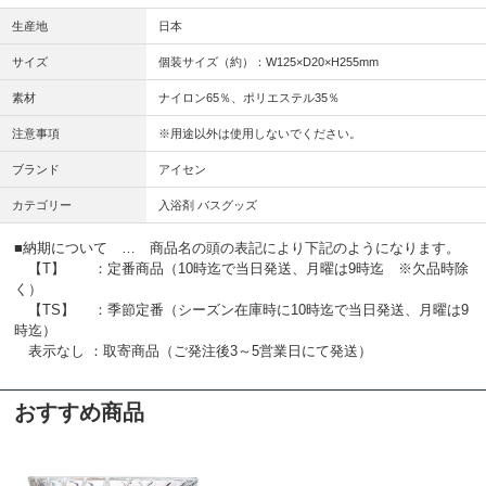
生産地
日本
サイズ
個装サイズ（約）：W125×D20×H255mm
素材
ナイロン65％、ポリエステル35％
注意事項
※用途以外は使用しないでください。
ブランド
アイセン
カテゴリー
入浴剤 バスグッズ
■納期について … 商品名の頭の表記により下記のようになります。
【T】 ：定番商品（10時迄で当日発送、月曜は9時迄 ※欠品時除
く）
【TS】 ：季節定番（シーズン在庫時に10時迄で当日発送、月曜は9
時迄）
表示なし ：取寄商品（ご発注後3～5営業日にて発送）
おすすめ商品