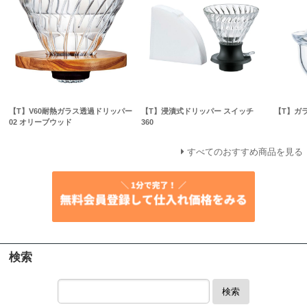
【T】V60耐熱ガラス透過ドリッパー
【T】浸漬式ドリッパー スイッチ
【T】ガ
02 オリーブウッド
360
すべてのおすすめ商品を見る
検索
検索