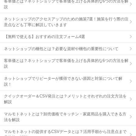
客単価とは？ネットショップで客単価を上げる具体的な6つの方法を解
説
ネットショップのアクセスアップのための施策7選！施策を行う際の注
意点なども丁寧に解説していきます
【無料で使える】おすすめの注文フォーム4選
ネットショップの梱包とは？必要な資材や梱包の重要性について
客単価とは？ネットショップで客単価を上げる具体的な6つの方法を解
説
ネットショップでリピーターが獲得できない原因と対策について解
説！
クイックオーダー＆CSV発注とは？メリットとそれぞれの注文方法を
解説
マルモトネットとは？卸売価格でキッチン・家庭用品を購入できる方
法を解説
マルモトネットの提供するCSVデータとは？活用手順から注意点まで