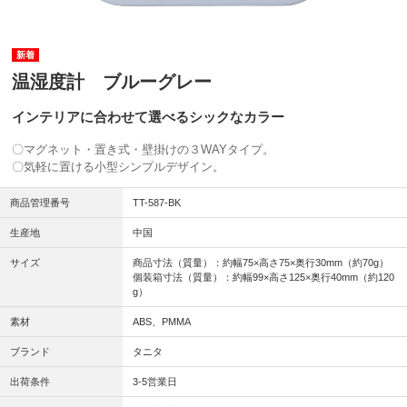
温湿度計 ブルーグレー
インテリアに合わせて選べるシックなカラー
〇マグネット・置き式・壁掛けの３WAYタイプ。
〇気軽に置ける小型シンプルデザイン。
商品管理番号
TT-587-BK
生産地
中国
サイズ
商品寸法（質量）：約幅75×高さ75×奥行30mm（約70g）
個装箱寸法（質量）：約幅99×高さ125×奥行40mm（約120
g）
素材
ABS、PMMA
ブランド
タニタ
出荷条件
3-5営業日