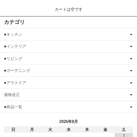
カートは空です
カテゴリ
■キッチン
■インテリア
■リビング
■ガーデニング
■アウトドア
価格改正
■商品一覧
2026年8月
日
月
火
水
木
金
土
1