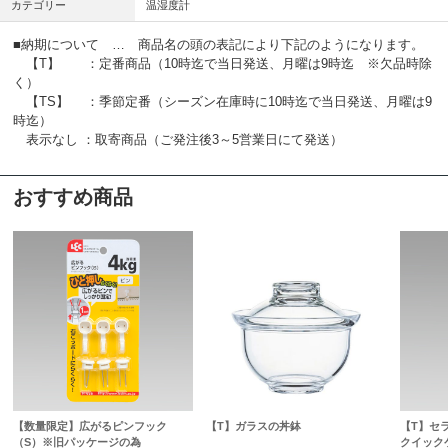
カテゴリー
温湿度計
■納期について … 商品名の頭の表記により下記のようになります。
【T】 ：定番商品（10時迄で当日発送、月曜は9時迄 ※欠品時除
く）
【TS】 ：季節定番（シーズン在庫時に10時迄で当日発送、月曜は9
時迄）
表示なし ：取寄商品（ご発注後3～5営業日にて発送）
おすすめ商品
【数量限定】広がるピンフック
【T】ガラスの丼鉢
【T】セ
（S）※旧パッケージの為
クイック