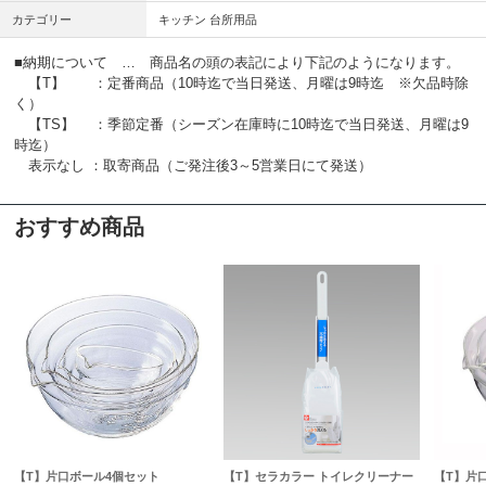
カテゴリー
キッチン 台所用品
■納期について … 商品名の頭の表記により下記のようになります。
【T】 ：定番商品（10時迄で当日発送、月曜は9時迄 ※欠品時除
く）
【TS】 ：季節定番（シーズン在庫時に10時迄で当日発送、月曜は9
時迄）
表示なし ：取寄商品（ご発注後3～5営業日にて発送）
おすすめ商品
【T】片口ボール4個セット
【T】セラカラー トイレクリーナー
【T】片