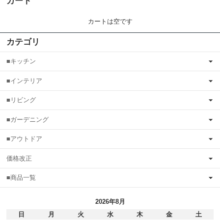
カート
カートは空です
カテゴリ
■キッチン
■インテリア
■リビング
■ガーデニング
■アウトドア
価格改正
■商品一覧
2026年8月
日
月
火
水
木
金
土