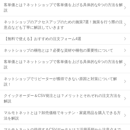
客単価とは？ネットショップで客単価を上げる具体的な6つの方法を解
説
ネットショップのアクセスアップのための施策7選！施策を行う際の注
意点なども丁寧に解説していきます
【無料で使える】おすすめの注文フォーム4選
ネットショップの梱包とは？必要な資材や梱包の重要性について
客単価とは？ネットショップで客単価を上げる具体的な6つの方法を解
説
ネットショップでリピーターが獲得できない原因と対策について解
説！
クイックオーダー＆CSV発注とは？メリットとそれぞれの注文方法を
解説
マルモトネットとは？卸売価格でキッチン・家庭用品を購入できる方
法を解説
マルモトネットの提供するCSVデータとは？活用手順から注意点まで