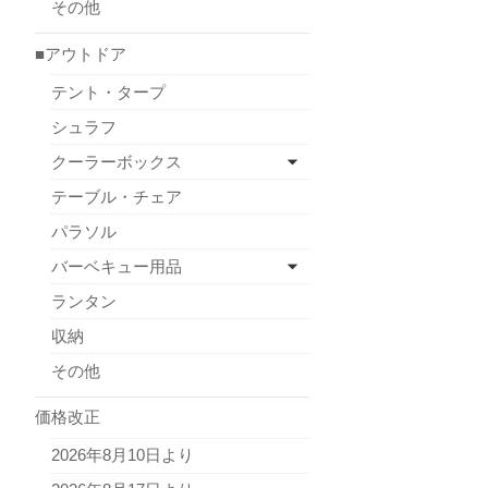
その他
■アウトドア
テント・タープ
シュラフ
クーラーボックス
テーブル・チェア
パラソル
バーベキュー用品
ランタン
収納
その他
価格改正
2026年8月10日より