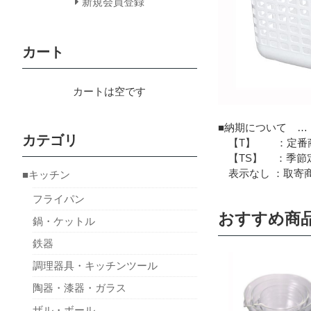
新規会員登録
カート
カートは空です
■納期について …
カテゴリ
【T】 ：定番商
【TS】 ：季節定
表示なし ：取寄商
■キッチン
フライパン
おすすめ商
鍋・ケットル
鉄器
調理器具・キッチンツール
陶器・漆器・ガラス
ザル・ボール