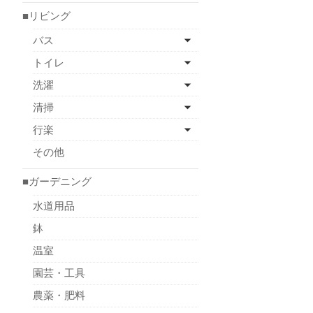
■リビング
バス
トイレ
洗濯
清掃
行楽
その他
■ガーデニング
水道用品
鉢
温室
園芸・工具
農薬・肥料