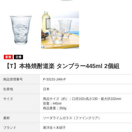
定番
【T】本格焼酎道楽 タンブラー445ml 2個組
商品管理番号
P-33131-JAN-P
生産地
日本
サイズ
商品サイズ（約）：口径102×高さ130・最大径102mm
容量：445ml
商品重量：350g
素材
ソーダライムガラス（ファインクリア）
ブランド
東洋佐々木硝子