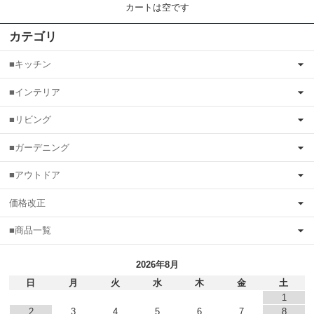
カートは空です
カテゴリ
■キッチン
■インテリア
■リビング
■ガーデニング
■アウトドア
価格改正
■商品一覧
2026年8月
日
月
火
水
木
金
土
1
2
3
4
5
6
7
8