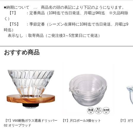
■納期について … 商品名の頭の表記により下記のようになります。
【T】 ：定番商品（10時迄で当日発送、月曜は9時迄 ※欠品時除
く）
【TS】 ：季節定番（シーズン在庫時に10時迄で当日発送、月曜は9
時迄）
表示なし ：取寄商品（ご発注後3～5営業日にて発送）
おすすめ商品
【T】V60耐熱ガラス透過ドリッパー
【T】片口ボール3個セット
【T】ガ
02 オリーブウッド