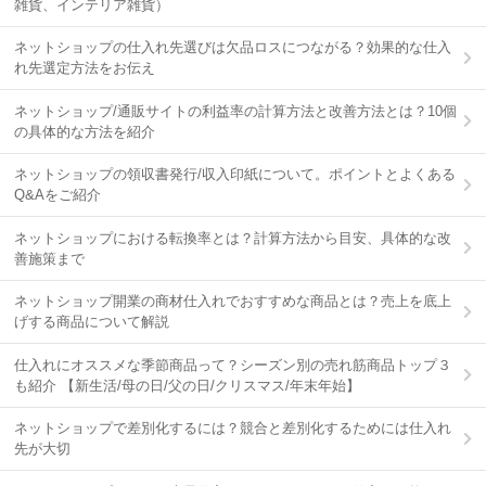
雑貨、インテリア雑貨）
ネットショップの仕入れ先選びは欠品ロスにつながる？効果的な仕入
れ先選定方法をお伝え
ネットショップ/通販サイトの利益率の計算方法と改善方法とは？10個
の具体的な方法を紹介
ネットショップの領収書発行/収入印紙について。ポイントとよくある
Q&Aをご紹介
ネットショップにおける転換率とは？計算方法から目安、具体的な改
善施策まで
ネットショップ開業の商材仕入れでおすすめな商品とは？売上を底上
げする商品について解説
仕入れにオススメな季節商品って？シーズン別の売れ筋商品トップ３
も紹介 【新生活/母の日/父の日/クリスマス/年末年始】
ネットショップで差別化するには？競合と差別化するためには仕入れ
先が大切