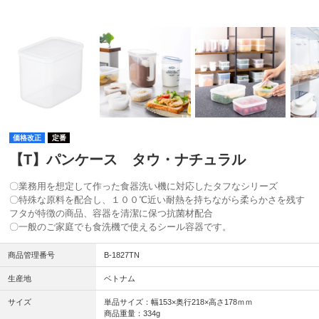
価格改正
定番
【T】パンケース タウ・ナチュラル
〇業務用を想定して作った食器洗い機に対応したタフなシリーズ
〇特殊な原料を配合し、１００℃近い耐熱を持ちながら柔らかさを残す
フタが特徴の商品、容器を清潔に保つ抗菌材配合
〇一般のご家庭でも食洗機で使えるシール容器です。
商品管理番号
B-1827TN
生産地
ベトナム
サイズ
単品サイズ：幅153×奥行218×高さ178ｍｍ
商品重量：334g