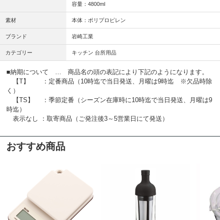
容量：4800ml
素材
本体：ポリプロピレン
ブランド
岩崎工業
カテゴリー
キッチン 台所用品
■納期について … 商品名の頭の表記により下記のようになります。
【T】 ：定番商品（10時迄で当日発送、月曜は9時迄 ※欠品時除
く）
【TS】 ：季節定番（シーズン在庫時に10時迄で当日発送、月曜は9
時迄）
表示なし ：取寄商品（ご発注後3～5営業日にて発送）
おすすめ商品