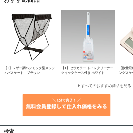
【T】レザー調ハンモック型メッシ
【T】セラカラー トイレクリーナー
【数量限
ュバスケット ブラウン
クイックケース付き ホワイト
ングスケー
すべてのおすすめ商品を見る
検索