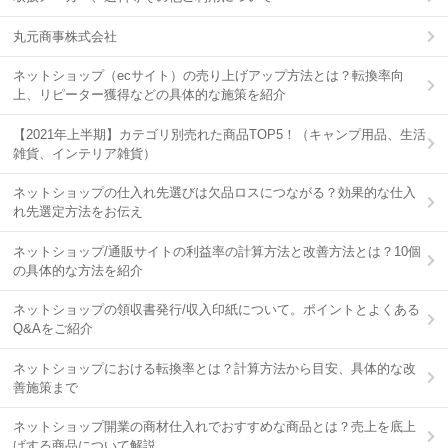
丸元商事株式会社
ネットショップ（ecサイト）の売り上げアップ方法とは？転換率向
上、リピーター獲得などの具体的な施策を紹介
【2021年上半期】カテゴリ別売れた商品TOP5！（キャンプ用品、生活
雑貨、インテリア雑貨）
ネットショップの仕入れ先選びは欠品ロスにつながる？効果的な仕入
れ先選定方法をお伝え
ネットショップ/通販サイトの利益率の計算方法と改善方法とは？10個
の具体的な方法を紹介
ネットショップの領収書発行/収入印紙について。ポイントとよくある
Q&Aをご紹介
ネットショップにおける転換率とは？計算方法から目安、具体的な改
善施策まで
ネットショップ開業の商材仕入れでおすすめな商品とは？売上を底上
げする商品について解説