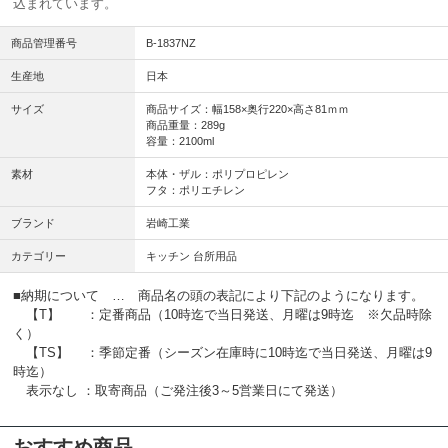
込まれています。
商品管理番号
B-1837NZ
生産地
日本
サイズ
商品サイズ：幅158×奥行220×高さ81ｍｍ
商品重量：289g
容量：2100ml
素材
本体・ザル：ポリプロピレン
フタ：ポリエチレン
ブランド
岩崎工業
カテゴリー
キッチン 台所用品
■納期について … 商品名の頭の表記により下記のようになります。
【T】 ：定番商品（10時迄で当日発送、月曜は9時迄 ※欠品時除
く）
【TS】 ：季節定番（シーズン在庫時に10時迄で当日発送、月曜は9
時迄）
表示なし ：取寄商品（ご発注後3～5営業日にて発送）
おすすめ商品