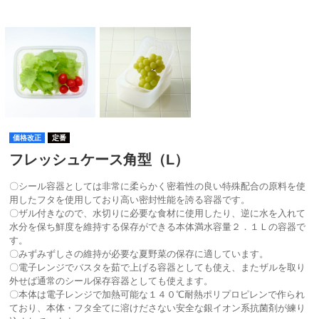
価格改正
定番
フレッシュケース角型（L）
〇シール容器としては非常に柔らかく密着性の良い特殊配合の原料を使
用したフタを使用しており高い密封性能を誇る容器です。
〇ザル付きなので、水切りに必要な食材に使用したり、逆に水を入れて
水分を保ち鮮度を維持する保存ができる本体満水容量２．１Ｌの容器で
す。
〇みずみずしさの維持が必要な夏野菜の保存に適しています。
〇電子レンジでバスタを茹で上げる容器としても使え、またザルを取り
外せば通常のシール保存容器としても使えます。
〇本体は電子レンジで加熱可能な１４０℃耐熱ポリプロピレンで作られ
ており、本体・フタ全てに溶けださない安全な銀イオン系抗菌剤が練り