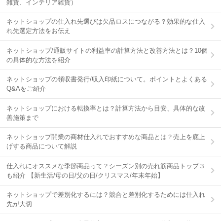
雑貨、インテリア雑貨）
ネットショップの仕入れ先選びは欠品ロスにつながる？効果的な仕入
れ先選定方法をお伝え
ネットショップ/通販サイトの利益率の計算方法と改善方法とは？10個
の具体的な方法を紹介
ネットショップの領収書発行/収入印紙について。ポイントとよくある
Q&Aをご紹介
ネットショップにおける転換率とは？計算方法から目安、具体的な改
善施策まで
ネットショップ開業の商材仕入れでおすすめな商品とは？売上を底上
げする商品について解説
仕入れにオススメな季節商品って？シーズン別の売れ筋商品トップ３
も紹介 【新生活/母の日/父の日/クリスマス/年末年始】
ネットショップで差別化するには？競合と差別化するためには仕入れ
先が大切