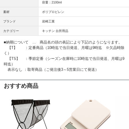
容量：2100ml
素材
ポリプロピレン
ブランド
岩崎工業
カテゴリー
キッチン 台所用品
■納期について … 商品名の頭の表記により下記のようになります。
【T】 ：定番商品（10時迄で当日発送、月曜は9時迄 ※欠品時除
く）
【TS】 ：季節定番（シーズン在庫時に10時迄で当日発送、月曜は9
時迄）
表示なし ：取寄商品（ご発注後3～5営業日にて発送）
おすすめ商品