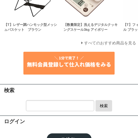
【T】レザー調ハンモック型メッシ
【数量限定】洗えるデジタルクッキ
【T】フ
ュバスケット ブラウン
ングスケール3kg アイボリー
ル ブラッ
すべてのおすすめ商品を見る
検索
検索
ログイン