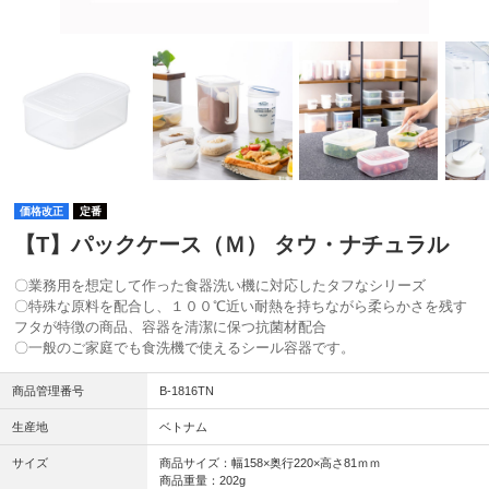
価格改正
定番
【T】パックケース（Ｍ） タウ・ナチュラル
〇業務用を想定して作った食器洗い機に対応したタフなシリーズ
〇特殊な原料を配合し、１００℃近い耐熱を持ちながら柔らかさを残す
フタが特徴の商品、容器を清潔に保つ抗菌材配合
〇一般のご家庭でも食洗機で使えるシール容器です。
商品管理番号
B-1816TN
生産地
ベトナム
サイズ
商品サイズ：幅158×奥行220×高さ81ｍｍ
商品重量：202g