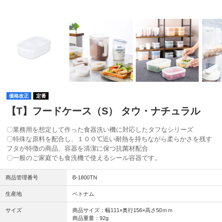
価格改正
定番
【T】フードケース（S） タウ・ナチュラル
〇業務用を想定して作った食器洗い機に対応したタフなシリーズ
〇特殊な原料を配合し、１００℃近い耐熱を持ちながら柔らかさを残す
フタが特徴の商品、容器を清潔に保つ抗菌材配合
〇一般のご家庭でも食洗機で使えるシール容器です。
商品管理番号
B-1800TN
生産地
ベトナム
サイズ
商品サイズ：幅111×奥行156×高さ50ｍｍ
商品重量：92g