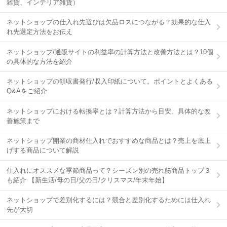
雑貨、インテリア雑貨）
ネットショップの仕入れ先選びは欠品ロスにつながる？効果的な仕入
れ先選定方法をお伝え
ネットショップ/通販サイトの利益率の計算方法と改善方法とは？10個
の具体的な方法を紹介
ネットショップの領収書発行/収入印紙について。ポイントとよくある
Q&Aをご紹介
ネットショップにおける転換率とは？計算方法から目安、具体的な改
善施策まで
ネットショップ開業の商材仕入れでおすすめな商品とは？売上を底上
げする商品について解説
仕入れにオススメな季節商品って？シーズン別の売れ筋商品トップ３
も紹介 【新生活/母の日/父の日/クリスマス/年末年始】
ネットショップで差別化するには？競合と差別化するためには仕入れ
先が大切